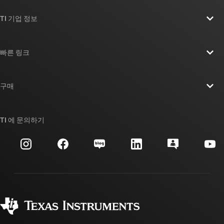
TI 기업 정보
TI 기업 정보 개요
빠른 링크
채용
연락처
뉴스룸
구매
TI E2E™ 설계 지원 포럼
우리의 이야기 | 칩을 만드는 사람들
TI API 제품군
대체품 검색
TI 에 문의하기
이벤트
myTI 회사 계정
고객 지원 센터
투자 관계
배송, 결제 및 세금
패키징
제조
주문 FAQ
품질 및 안정성
사회 공헌
공인 유통업체
myTI 계정 FAQ