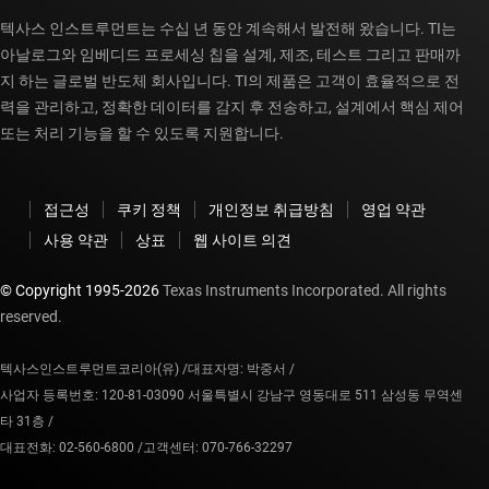
텍사스 인스트루먼트는 수십 년 동안 계속해서 발전해 왔습니다. TI는
아날로그와 임베디드 프로세싱 칩을 설계, 제조, 테스트 그리고 판매까
지 하는 글로벌 반도체 회사입니다. TI의 제품은 고객이 효율적으로 전
력을 관리하고, 정확한 데이터를 감지 후 전송하고, 설계에서 핵심 제어
또는 처리 기능을 할 수 있도록 지원합니다.
접근성
쿠키 정책
개인정보 취급방침
영업 약관
사용 약관
상표
웹 사이트 의견
© Copyright 1995-
2026
Texas Instruments Incorporated. All rights
reserved.
텍사스인스트루먼트코리아(유) /
대표자명: 박중서 /
사업자 등록번호: 120-81-03090 서울특별시 강남구 영동대로 511 삼성동 무역센
타 31층 /
대표전화: 02-560-6800 /
고객센터: 070-766-32297