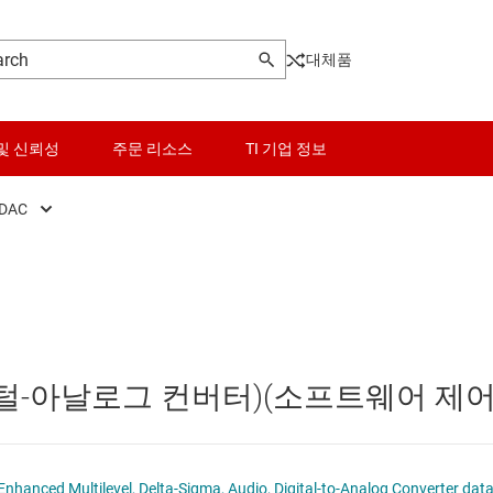
대체품
및 신뢰성
주문 리소스
TI 기업 정보
DAC
기
오디오 ADC
센서
터
오디오 DAC
스위치 및 멀티플렉서
C
오디오 코덱
오디오, 햅틱, 피에조
디지털-아날로그 컨버터)(소프트웨어 제어
조 드라이버
인터페이스
전력 관리
PCM175x 24-Bit, 192-kHz Sampling, Enhanced Multilevel, Delta-Sigma, Audio, Digital-t