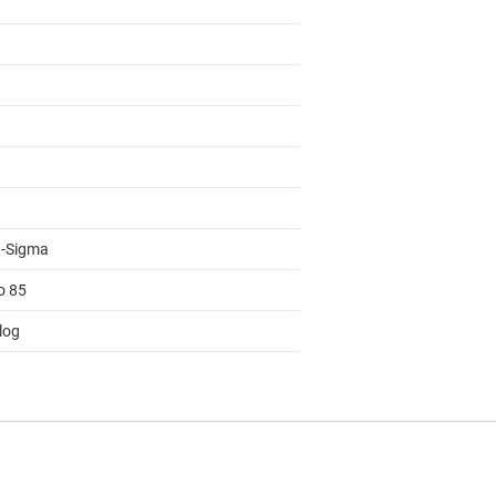
a-Sigma
o 85
log