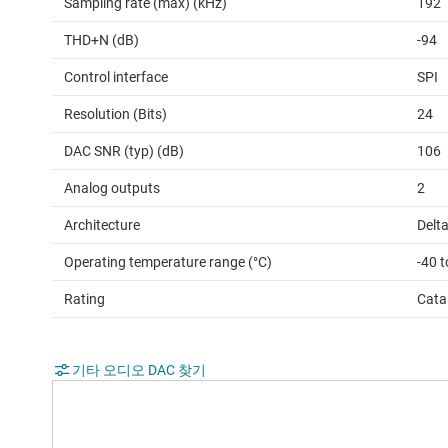
Sampling rate (max) (kHz)
192
THD+N (dB)
-94
Control interface
SPI
Resolution (Bits)
24
DAC SNR (typ) (dB)
106
Analog outputs
2
Architecture
Delt
Operating temperature range (°C)
-40 t
Rating
Cata
기타 오디오 DAC 찾기