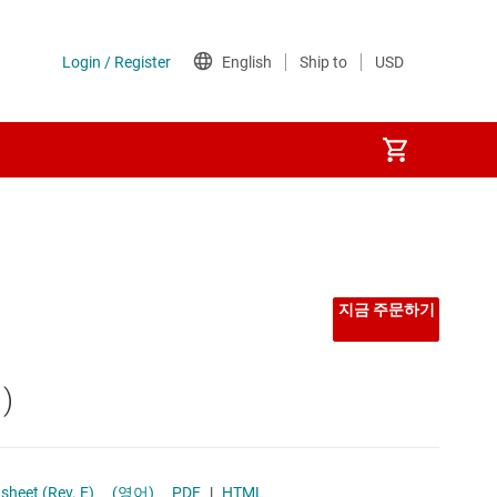
지금 주문하기
)
o-Analog Converter datasheet (Rev. E)
(영어)
PDF
|
HTML