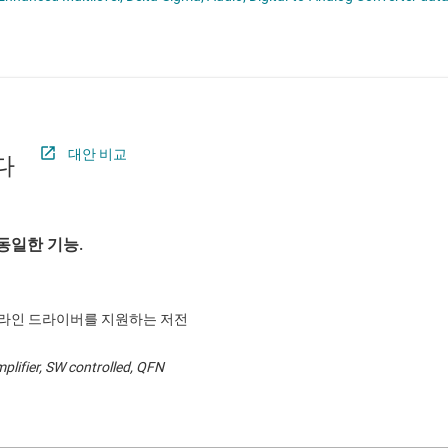
절연
증폭기
클록 및 타이밍
패시브 및 개별
대안 비교
다
동일한 기능.
및 라인 드라이버를 지원하는 저전
lifier, SW controlled, QFN