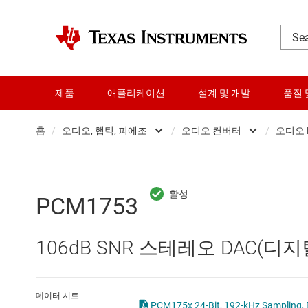
제품
애플리케이션
설계 및 개발
품질 
홈
/
오디오, 햅틱, 피에조
/
오디오 컨버터
/
오디오 
DLP 제품
오디오 증폭
RF 및 마이크로파
오디오 컨버
PCM1753
다이 및 웨이퍼 서비스
전문 오디오 I
106dB SNR 스테레오 DAC(
데이터 컨버터
햅틱 및 피에
로직 및 전압 변환
데이터 시트