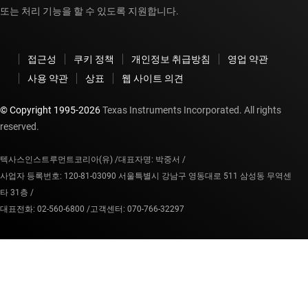
또는 처리 기능을 할 수 있도록 지원합니다.
접근성
쿠키 정책
개인정보 취급방침
영업 약관
사용 약관
상표
웹 사이트 의견
© Copyright 1995-
2026
Texas Instruments Incorporated. All rights
reserved.
텍사스인스트루먼트코리아(유) /
대표자명: 박중서 /
사업자 등록번호: 120-81-03090 서울특별시 강남구 영동대로 511 삼성동 무역센
타 31층 /
대표전화: 02-560-6800 /
고객센터: 070-766-32297