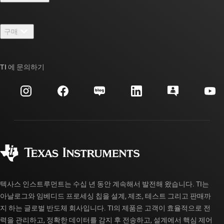
채용
연락처
뉴스룸
구매
TI E2E™ 설계 지원 포럼
우리의 이야기 | 칩을 만드는 사람들
TI API 제품군
대체품 검색
TI 에 문의하기
이벤트
myTI 회사 계정
고객 지원 센터
투자 관계
배송, 결제 및 세금
패키징
제조
주문 FAQ
품질 및 안정성
사회 공헌
공인 유통업체
myTI 계정 FAQ
텍사스 인스트루먼트는 수십 년 동안 계속해서 발전해 왔습니다. TI는
아날로그와 임베디드 프로세싱 칩을 설계, 제조, 테스트 그리고 판매까
지 하는 글로벌 반도체 회사입니다. TI의 제품은 고객이 효율적으로 전
력을 관리하고, 정확한 데이터를 감지 후 전송하고, 설계에서 핵심 제어