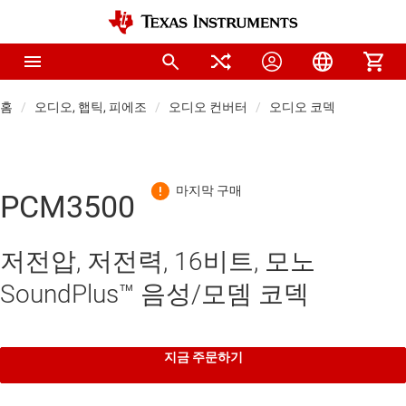
홈
오디오, 햅틱, 피에조
오디오 컨버터
오디오 코덱
PCM3500
저전압, 저전력, 16비트, 모노
SoundPlus™ 음성/모뎀 코덱
지금 주문하기