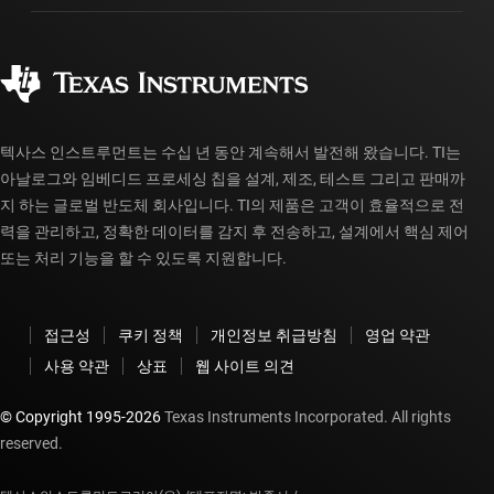
제조
주문 FAQ
품질 및 안정성
사회 공헌
공인 유통업체
myTI 계정 FAQ
텍사스 인스트루먼트는 수십 년 동안 계속해서 발전해 왔습니다. TI는
아날로그와 임베디드 프로세싱 칩을 설계, 제조, 테스트 그리고 판매까
지 하는 글로벌 반도체 회사입니다. TI의 제품은 고객이 효율적으로 전
력을 관리하고, 정확한 데이터를 감지 후 전송하고, 설계에서 핵심 제어
또는 처리 기능을 할 수 있도록 지원합니다.
접근성
쿠키 정책
개인정보 취급방침
영업 약관
사용 약관
상표
웹 사이트 의견
© Copyright 1995-
2026
Texas Instruments Incorporated. All rights
reserved.