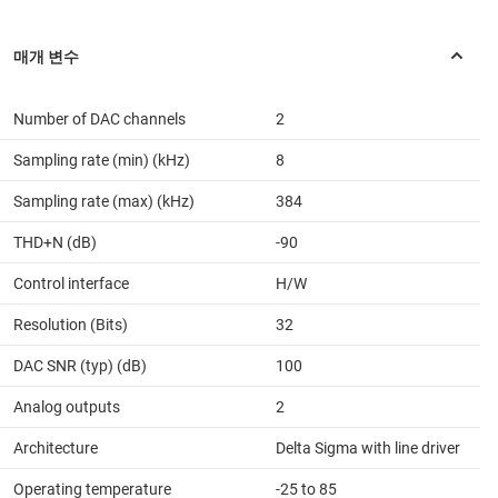
Number of DAC channels
2
Sampling rate (min) (kHz)
8
Sampling rate (max) (kHz)
384
THD+N (dB)
-90
Control interface
H/W
Resolution (Bits)
32
DAC SNR (typ) (dB)
100
Analog outputs
2
Architecture
Delta Sigma with line driver
Operating temperature
-25 to 85