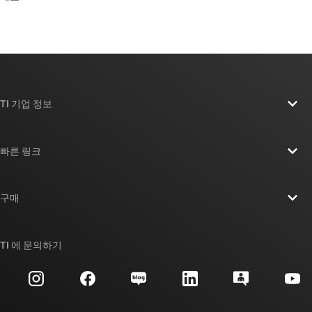
TI 기업 정보
TI 기업 정보 개요
빠른 링크
채용
연락처
뉴스룸
구매
TI E2E™ 설계 지원 포럼
우리의 이야기 | 칩을 만드는 사람들
TI API 제품군
대체품 검색
TI 에 문의하기
이벤트
myTI 회사 계정
고객 지원 센터
투자 관계
배송, 결제 및 세금
패키징