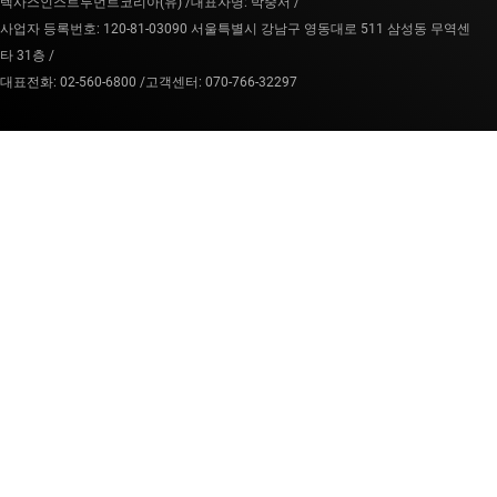
텍사스인스트루먼트코리아(유) /
대표자명: 박중서 /
사업자 등록번호: 120-81-03090 서울특별시 강남구 영동대로 511 삼성동 무역센
타 31층 /
대표전화: 02-560-6800 /
고객센터: 070-766-32297