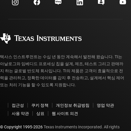
고객 지원 센터
투자 관계
배송, 결제 및 세금
패키징
제조
주문 FAQ
품질 및 안정성
사회 공헌
공인 유통업체
myTI 계정 FAQ
텍사스 인스트루먼트는 수십 년 동안 계속해서 발전해 왔습니다. TI는
아날로그와 임베디드 프로세싱 칩을 설계, 제조, 테스트 그리고 판매까
지 하는 글로벌 반도체 회사입니다. TI의 제품은 고객이 효율적으로 전
력을 관리하고, 정확한 데이터를 감지 후 전송하고, 설계에서 핵심 제어
또는 처리 기능을 할 수 있도록 지원합니다.
접근성
쿠키 정책
개인정보 취급방침
영업 약관
사용 약관
상표
웹 사이트 의견
© Copyright 1995-
2026
Texas Instruments Incorporated. All rights