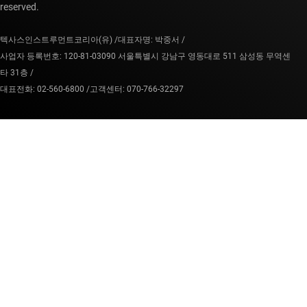
reserved.
텍사스인스트루먼트코리아(유) /
대표자명: 박중서 /
사업자 등록번호: 120-81-03090 서울특별시 강남구 영동대로 511 삼성동 무역센
타 31층 /
대표전화: 02-560-6800 /
고객센터: 070-766-32297