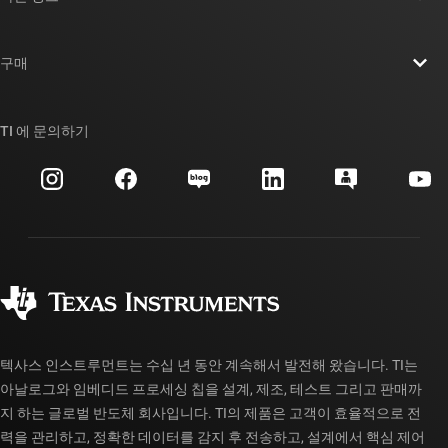
채용
연락처
뉴스룸
구매
TI E2E™ 설계 지원 포럼
우리의 이야기 | 칩을 만드는 사람들
TI API 제품군
대체품 검색
TI 에 문의하기
이벤트
myTI 회사 계정
고객 지원 센터
투자 관계
배송, 결제 및 세금
패키징
제조
주문 FAQ
품질 및 안정성
사회 공헌
공인 유통업체
myTI 계정 FAQ
텍사스 인스트루먼트는 수십 년 동안 계속해서 발전해 왔습니다. TI는
아날로그와 임베디드 프로세싱 칩을 설계, 제조, 테스트 그리고 판매까
지 하는 글로벌 반도체 회사입니다. TI의 제품은 고객이 효율적으로 전
력을 관리하고, 정확한 데이터를 감지 후 전송하고, 설계에서 핵심 제어