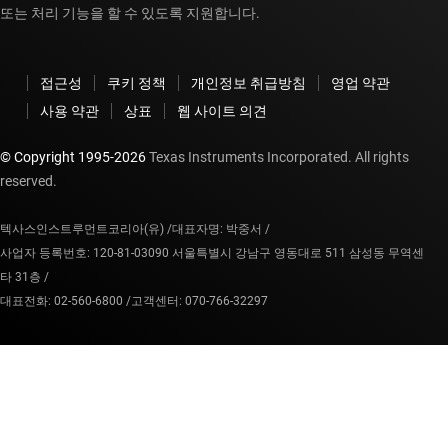
또는 처리 기능을 할 수 있도록 지원합니다.
접근성
쿠키 정책
개인정보 취급방침
영업 약관
사용 약관
상표
웹 사이트 의견
© Copyright 1995-
2026
Texas Instruments Incorporated. All rights
reserved.
텍사스인스트루먼트코리아(유) /
대표자명: 박중서 /
사업자 등록번호: 120-81-03090 서울특별시 강남구 영동대로 511 삼성동 무역센
타 31층 /
대표전화: 02-560-6800 /
고객센터: 070-766-32297