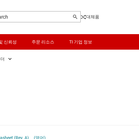
대체품
및 신뢰성
주문 리소스
TI 기업 정보
코더
es and multiplexers
센서
플렉서 및 디코더
스위치 및 멀티플렉서
티플렉서 및 디코더
오디오, 햅틱, 피에조
위치 및 멀티플렉서
인터페이스
전력 관리
asheet (Rev. A)
(영어)