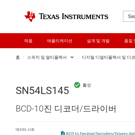
제품
애플리케이션
설계 및 개발
품질 
홈
/
스위치 및 멀티플렉서
/
디지털 디멀티플렉서 및 디
DLP 제품
Other switch
RF 및 마이크로파
디지탈 멀티
SN54LS145
다이 및 웨이퍼 서비스
디지털 디멀
BCD-10진 디코더/드라이버
데이터 컨버터
아날로그 스
로직 및 전압 변환
데이터 시트
BCD to Decimal Decoders/Drivers dat