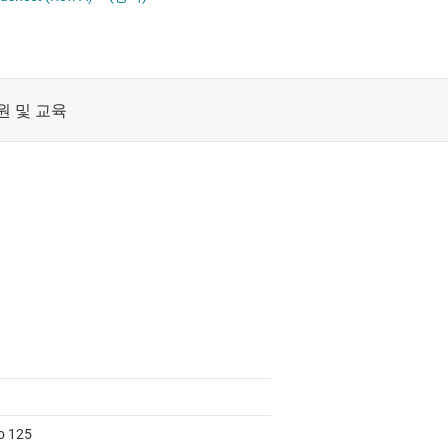
절연
증폭기
클록 및 타이밍
패시브 및 개별
to 125