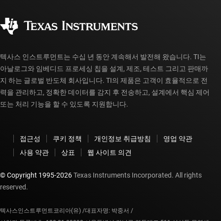
품질 및 안정성
사회 공헌
공인 유통업체
myTI 계정 FAQ
텍사스 인스트루먼트는 수십 년 동안 계속해서 발전해 왔습니다. TI는
아날로그와 임베디드 프로세싱 칩을 설계, 제조, 테스트 그리고 판매까
지 하는 글로벌 반도체 회사입니다. TI의 제품은 고객이 효율적으로 전
력을 관리하고, 정확한 데이터를 감지 후 전송하고, 설계에서 핵심 제어
또는 처리 기능을 할 수 있도록 지원합니다.
접근성
쿠키 정책
개인정보 취급방침
영업 약관
사용 약관
상표
웹 사이트 의견
© Copyright 1995-
2026
Texas Instruments Incorporated. All rights
reserved.
텍사스인스트루먼트코리아(유) /
대표자명: 박중서 /