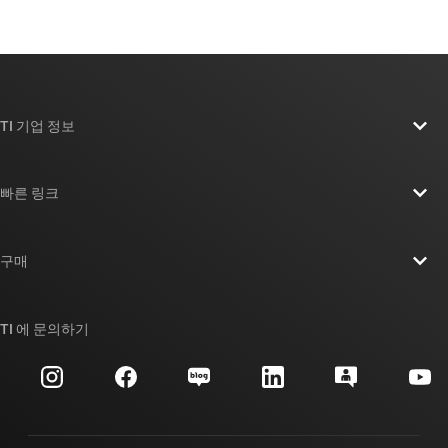
TI 기업 정보
TI 기업 정보 개요
빠른 링크
채용
연락처
뉴스룸
구매
TI E2E™ 설계 지원 포럼
우리의 이야기 | 칩을 만드는 사람들
TI API 제품군
대체품 검색
TI 에 문의하기
이벤트
myTI 회사 계정
고객 지원 센터
투자 관계
배송, 결제 및 세금
패키징
제조
주문 FAQ