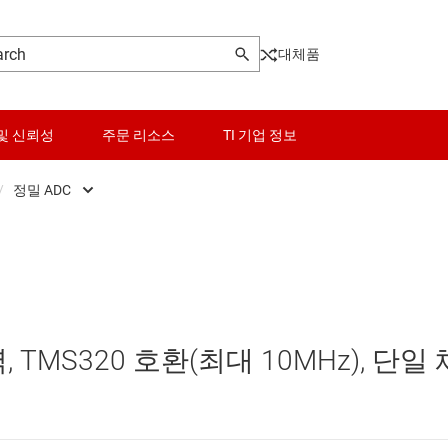
대체품
및 신뢰성
주문 리소스
TI 기업 정보
/
정밀 ADC
Front End (AFE)
센서
고속 ADC(≥10 MSPS)
ers
스위치 및 멀티플렉서
정밀 ADC
Pot)
오디오, 햅틱, 피에조
력, TMS320 호환(최대 10MHz), 단일 
터(DAC)
인터페이스
터(ADC)
전력 관리