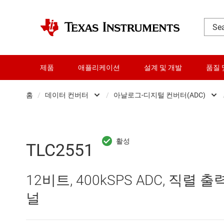
제품
애플리케이션
설계 및 개발
품질 
홈
/
데이터 컨버터
/
아날로그-디지털 컨버터(ADC)
DLP 제품
Analog 
RF 및 마이크로파
Other data convert
TLC2551
다이 및 웨이퍼 서비스
디지털 전위차계(Digi
12비트, 400kSPS ADC, 직렬 출
데이터 컨버터
디지털-아날로그 컨버
널
로직 및 전압 변환
아날로그-디지털 컨버