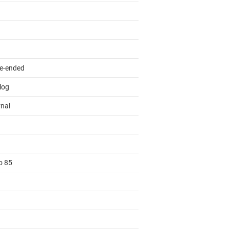
le-ended
log
rnal
o 85