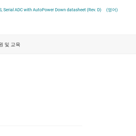
데이터 컨버터
절연
S, Serial ADC with AutoPower Down datasheet (Rev. D)
(영어)
증폭기
클록 및 타이밍
패시브 및 개별