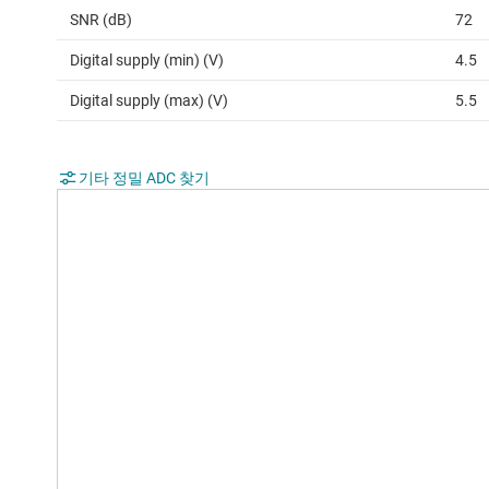
SNR (dB)
72
Digital supply (min) (V)
4.5
Digital supply (max) (V)
5.5
기타 정밀 ADC 찾기