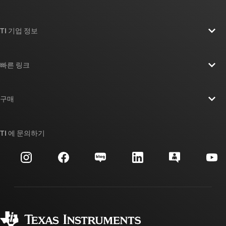
TI 기업 정보
TI 기업 정보 개요
빠른 링크
채용
연락처
뉴스룸
구매
TI E2E™ 설계 지원 포럼
우리의 이야기 | 칩을 만드는 사람들
TI API 제품군
대체품 검색
TI 에 문의하기
이벤트
myTI 회사 계정
고객 지원 센터
투자 관계
배송, 결제 및 세금
패키징
제조
주문 FAQ
품질 및 안정성
사회 공헌
공인 유통업체
myTI 계정 FAQ