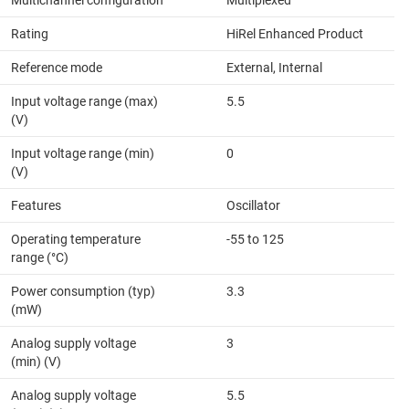
Multichannel configuration
Multiplexed
Rating
HiRel Enhanced Product
Reference mode
External, Internal
Input voltage range (max)
5.5
(V)
Input voltage range (min)
0
(V)
Features
Oscillator
Operating temperature
-55 to 125
range (°C)
Power consumption (typ)
3.3
(mW)
Analog supply voltage
3
(min) (V)
Analog supply voltage
5.5