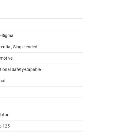
a-Sigma
rential, Single-ended
motive
tional Safety-Capable
nal
lator
to 125