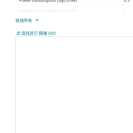
Power consumption (typ) (mW)
0.3
Analog supply voltage (min) (V)
2
Analog supply voltage (max) (V)
5.5
Digital supply (min) (V)
尋找其它 精確 ADC
2
Digital supply (max) (V)
5.5