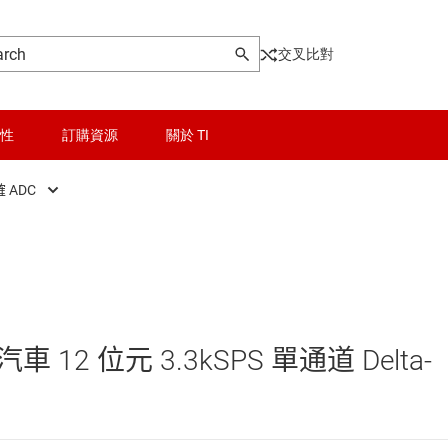
交叉比對
性
訂購資源
關於 TI
 ADC
ont End (AFE)
晶粒與晶圓服務
精確 ADC
rs
無線連線
高速 ADC (≥10 MSPS)
料轉換器
被動和離散
2 位元 3.3kSPS 單通道 Delta-
AC)
邏輯和電壓轉換
隔離