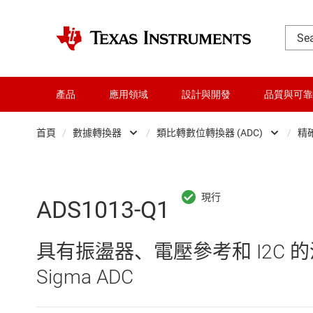
產品
應用領域
設計與開發
品質與可靠
首頁
/
數據轉換器
/
類比轉數位轉換器 (ADC)
/
精確
DLP 產品
Analog Fr
交換器與多工器
Other data converte
ADS1013-Q1
介面
整合式與特殊功能資
具有振盪器、電壓參考和 I2C 的汽車 1
射頻 (RF) 與微波
數位轉類比轉換器 (D
Sigma ADC
微控制器 (MCU) 與處理器
數位電位計 (digipot)