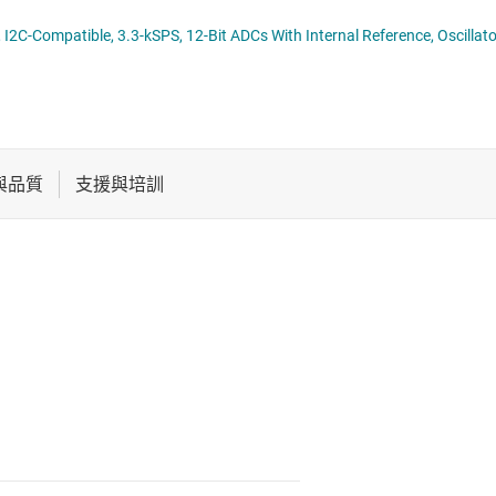
DC)
電池管理 IC
電源管理
音訊、觸覺和壓電
馬達驅動器