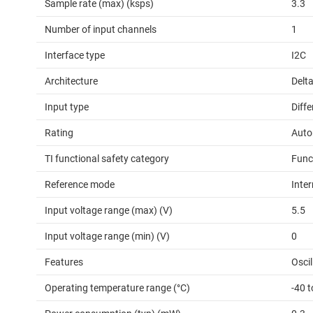
Sample rate (max) (ksps)
3.3
Number of input channels
1
Interface type
I2C
Architecture
Delt
Input type
Diffe
Rating
Auto
TI functional safety category
Func
Reference mode
Inter
Input voltage range (max) (V)
5.5
Input voltage range (min) (V)
0
Features
Oscil
Operating temperature range (°C)
-40 