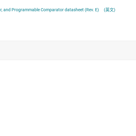
ADS101x-Q1 Automotive, Low-Power, I2C-Compatible, 3.3-kSPS, 12-Bit ADCs With Internal Reference, Oscillator, and Programmable Comparator datasheet (Rev. E)
(英文)