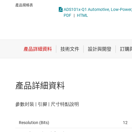
感測器
類比轉數位轉換器 (A
產品規格表
放大器
PDF
|
HTML
數據轉換器
時鐘與計時
產品詳細資料
Resolution (Bits)
12