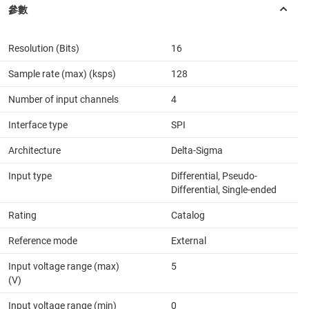
Resolution (Bits)
16
Sample rate (max) (ksps)
128
Number of input channels
4
Interface type
SPI
Architecture
Delta-Sigma
Input type
Differential, Pseudo-
Differential, Single-ended
Rating
Catalog
Reference mode
External
Input voltage range (max)
5
(V)
Input voltage range (min)
0