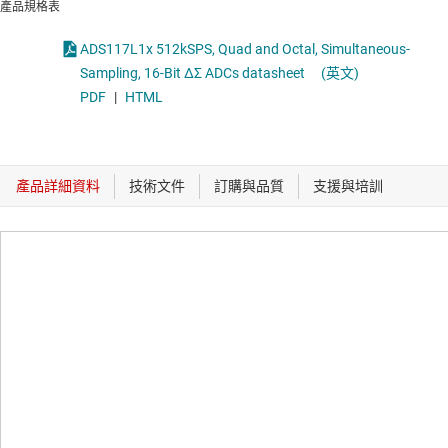
產品規格表
ADS117L1x 512kSPS, Quad and Octal, Simultaneous-
Sampling, 16-Bit ΔΣ ADCs datasheet
(英文)
PDF
|
HTML