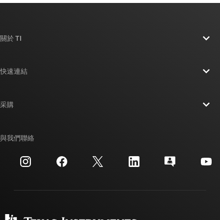
關於 TI
關於 TI 概覽
快速連結
人才招募
聯絡我們
新聞室
采購
TI E2E™ 設計支援論壇
我們的故事 | 晶片幕後
TI API 套件
交互參考搜索
與我們聯絡
活動
myTI 公司帳戶
客戶支援中心
投資人關系
運送、付款與稅金
封裝
製造
訂購 FAQ
品質與可靠性
企業公民
授權經銷商