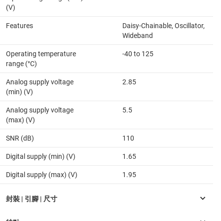
(V)
Features
Daisy-Chainable, Oscillator,
Wideband
Operating temperature
-40 to 125
range (°C)
Analog supply voltage
2.85
(min) (V)
Analog supply voltage
5.5
(max) (V)
SNR (dB)
110
Digital supply (min) (V)
1.65
Digital supply (max) (V)
1.95