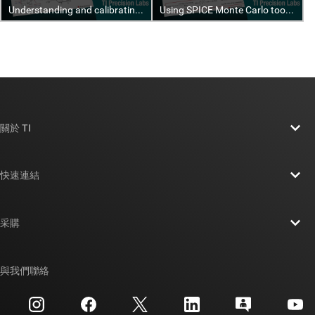
關於 TI
關於 TI 概覽
快速連結
人才招募
聯絡我們
新聞室
采購
TI E2E™ 設計支援論壇
我們的故事 | 晶片幕後
TI API 套件
交互參考搜索
與我們聯絡
活動
myTI 公司帳戶
客戶支援中心
投資人關系