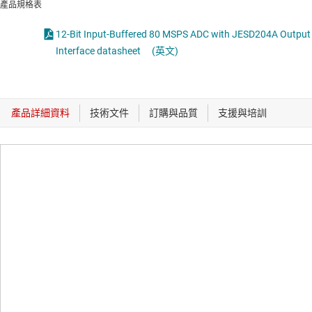
產品規格表
12-Bit Input-Buffered 80 MSPS ADC with JESD204A Output
Interface datasheet
(英文)