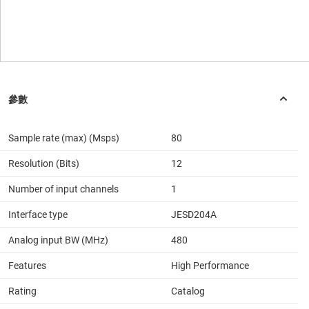
Sample rate (max) (Msps)
80
Resolution (Bits)
12
Number of input channels
1
Interface type
JESD204A
Analog input BW (MHz)
480
Features
High Performance
Rating
Catalog