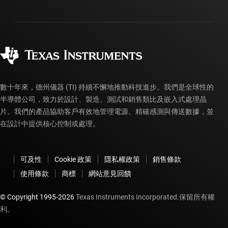
運送、付款與稅金
封裝
製造
訂購 FAQ
品質與可靠性
企業公民
授權經銷商
myTI 帳戶常見問題解答
數十年來，德州儀器 (TI) 持續不懈地推動科技進步。我們是全球性的
半導體公司，致力於設計、製造、測試和銷售類比及嵌入式處理晶
片。我們的產品協助客戶有效地管理電源、精確感測與傳送數據，並
在設計中提供核心控制或處理。
可及性
Cookie 政策
隱私權政策
銷售條款
使用條款
商標
網站意見回饋
© Copyright 1995-
2026
Texas Instruments Incorporated.保留所有權
利。