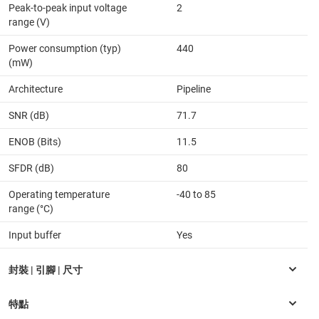
Peak-to-peak input voltage
2
range (V)
Power consumption (typ)
440
(mW)
Architecture
Pipeline
SNR (dB)
71.7
ENOB (Bits)
11.5
SFDR (dB)
80
Operating temperature
-40 to 85
range (°C)
Input buffer
Yes