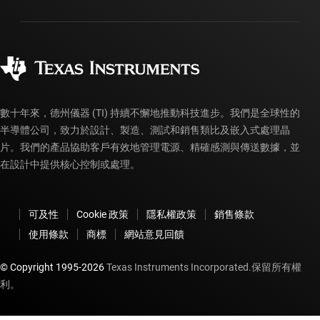
封裝
製造
訂購 FAQ
品質與可靠性
企業公民
授權經銷商
myTI 帳戶常見問題解答
數十年來，德州儀器 (TI) 持續不懈地推動科技進步。我們是全球性的
半導體公司，致力於設計、製造、測試和銷售類比及嵌入式處理晶
片。我們的產品協助客戶有效地管理電源、精確感測與傳送數據，並
在設計中提供核心控制或處理。
可及性
Cookie 政策
隱私權政策
銷售條款
使用條款
商標
網站意見回饋
© Copyright 1995-
2026
Texas Instruments Incorporated.保留所有權
利。