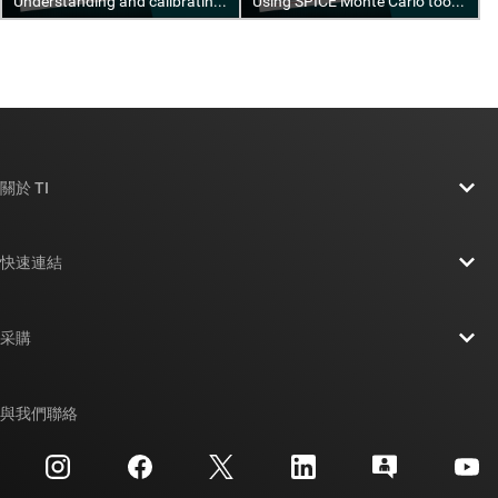
關於 TI
關於 TI 概覽
快速連結
人才招募
聯絡我們
新聞室
采購
TI E2E™ 設計支援論壇
我們的故事 | 晶片幕後
TI API 套件
交互參考搜索
與我們聯絡
活動
myTI 公司帳戶
客戶支援中心
投資人關系
運送、付款與稅金