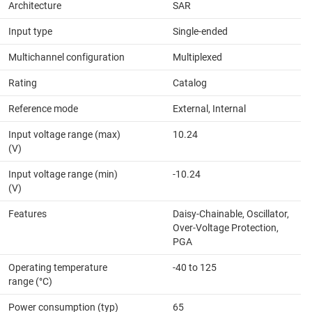
Architecture
SAR
Input type
Single-ended
Multichannel configuration
Multiplexed
Rating
Catalog
Reference mode
External, Internal
Input voltage range (max)
10.24
(V)
Input voltage range (min)
-10.24
(V)
Features
Daisy-Chainable, Oscillator,
Over-Voltage Protection,
PGA
Operating temperature
-40 to 125
range (°C)
Power consumption (typ)
65