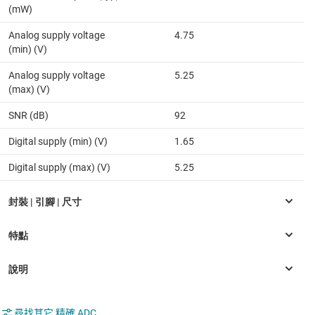
(mW)
Analog supply voltage
4.75
(min) (V)
Analog supply voltage
5.25
(max) (V)
SNR (dB)
92
Digital supply (min) (V)
1.65
Digital supply (max) (V)
5.25
尋找其它 精確 ADC