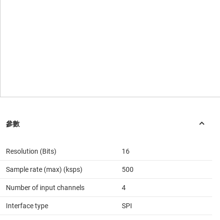
Resolution (Bits)
16
Sample rate (max) (ksps)
500
Number of input channels
4
Interface type
SPI