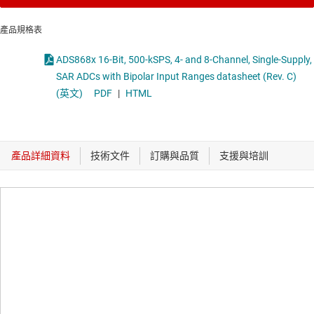
產品規格表
ADS868x 16-Bit, 500-kSPS, 4- and 8-Channel, Single-Supply,
SAR ADCs with Bipolar Input Ranges datasheet (Rev. C)
(英文)
PDF
|
HTML