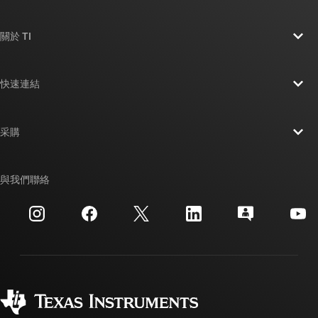
關於 TI
關於 TI 概覽
快速連結
人才招募
聯絡我們
新聞室
采購
TI E2E™ 設計支援論壇
我們的故事 | 晶片幕後
TI API 套件
交互參考搜索
與我們聯絡
活動
myTI 公司帳戶
客戶支援中心
投資人關系
運送、付款與稅金
封裝
製造
訂購 FAQ
品質與可靠性
企業公民
授權經銷商
myTI 帳戶常見問題解答