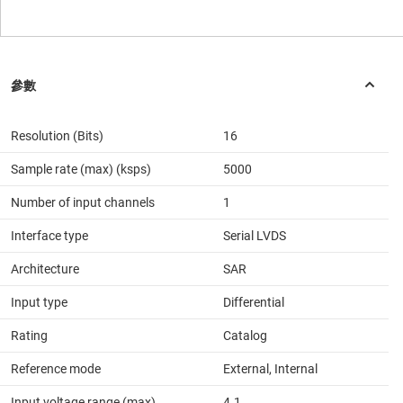
Resolution (Bits)
16
Sample rate (max) (ksps)
5000
Number of input channels
1
Interface type
Serial LVDS
Architecture
SAR
Input type
Differential
Rating
Catalog
Reference mode
External, Internal
Input voltage range (max)
4.1