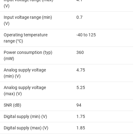
(V)
Input voltage range (min)
0.7
(V)
Operating temperature
-40 to 125
range (°C)
Power consumption (typ)
360
(mW)
Analog supply voltage
4.75
(min) (V)
Analog supply voltage
5.25
(max) (V)
SNR (dB)
94
Digital supply (min) (V)
1.75
Digital supply (max) (V)
1.85