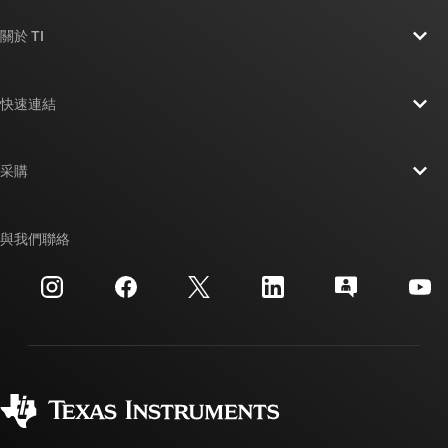
關於 TI
關於 TI 概覽
快速連結
人才招募
聯絡我們
新聞室
采購
TI E2E™ 設計支援論壇
我們的故事 | 晶片幕後
TI API 套件
交互參考搜索
與我們聯絡
活動
myTI 公司帳戶
客戶支援中心
投資人關系
運送、付款與稅金
封裝
製造
訂購 FAQ
品質與可靠性
企業公民
授權經銷商
myTI 帳戶常見問題解答