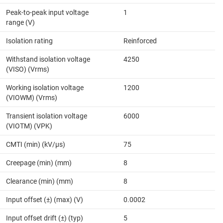
Peak-to-peak input voltage
1
range (V)
Isolation rating
Reinforced
Withstand isolation voltage
4250
(VISO) (Vrms)
Working isolation voltage
1200
(VIOWM) (Vrms)
Transient isolation voltage
6000
(VIOTM) (VPK)
CMTI (min) (kV/µs)
75
Creepage (min) (mm)
8
Clearance (min) (mm)
8
Input offset (±) (max) (V)
0.0002
Input offset drift (±) (typ)
5