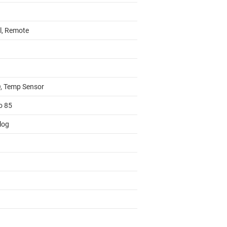
l, Remote
, Temp Sensor
o 85
log