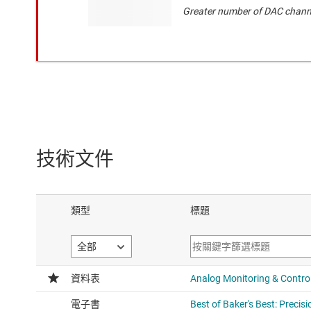
Greater number of DAC channe
技術文件