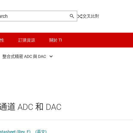
交叉比對
性
訂購資源
關於 TI
整合式精密 ADC 與 DAC
ont End (AFE)
晶粒與晶圓服務
Application-specific data converters
rs
無線連線
CCD & CIS 成像 AFE
料轉換器
被動和離散
整合式精密 ADC 與 DAC
ADC 和 DAC
AC)
邏輯和電壓轉換
醫療 AFE
隔離
atasheet (Rev. F)
(英文)