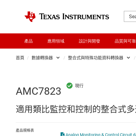
產品
應用領域
設計與開發
品質與可靠
首頁
/
數據轉換器
/
整合式與特殊功能資料轉換器
/
DLP 產品
Analog Fr
交換器與多工器
Other data converte
AMC7823
介面
整合式與特殊功能資
適用類比監控和控制的整合式多通道 
射頻 (RF) 與微波
數位轉類比轉換器 (D
微控制器 (MCU) 與處理器
數位電位計 (digipot)
產品規格表
Analog Monitoring & Control Circuit d