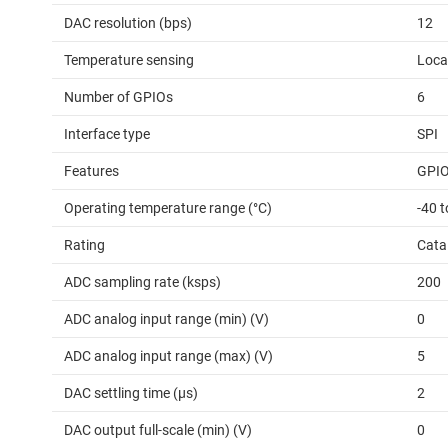
DAC resolution (bps)
12
Temperature sensing
Loca
Number of GPIOs
6
Interface type
SPI
Features
GPIO
Operating temperature range (°C)
-40 t
Rating
Cata
ADC sampling rate (ksps)
200
ADC analog input range (min) (V)
0
ADC analog input range (max) (V)
5
DAC settling time (µs)
2
DAC output full-scale (min) (V)
0