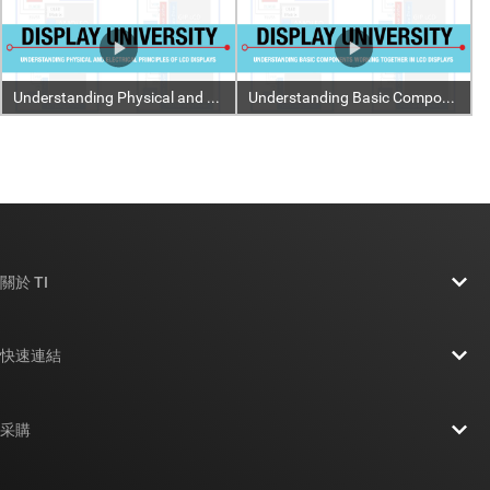
關於 TI
關於 TI 概覽
快速連結
人才招募
聯絡我們
新聞室
采購
TI E2E™ 設計支援論壇
我們的故事 | 晶片幕後
TI API 套件