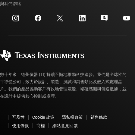
交互參考搜索
與我們聯絡
活動
myTI 公司帳戶
客戶支援中心
投資人關系
運送、付款與稅金
封裝
製造
訂購 FAQ
品質與可靠性
企業公民
授權經銷商
myTI 帳戶常見問題解答
數十年來，德州儀器 (TI) 持續不懈地推動科技進步。我們是全球性的
半導體公司，致力於設計、製造、測試和銷售類比及嵌入式處理晶
片。我們的產品協助客戶有效地管理電源、精確感測與傳送數據，並
在設計中提供核心控制或處理。
可及性
Cookie 政策
隱私權政策
銷售條款
使用條款
商標
網站意見回饋