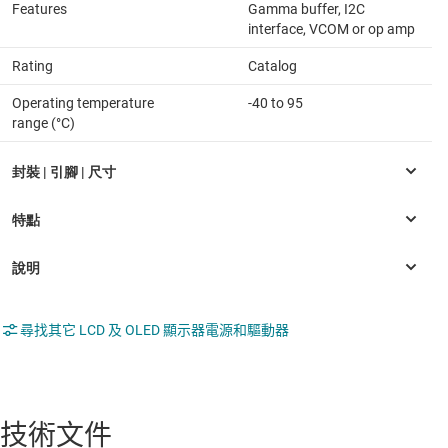
Features
Gamma buffer, I2C
interface, VCOM or op amp
Rating
Catalog
Operating temperature
-40 to 95
range (°C)
尋找其它 LCD 及 OLED 顯示器電源和驅動器
技術文件