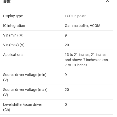
Display type
LCD unipolar
IC integration
Gamma buffer, VCOM
Vin (min) (V)
9
Vin (max) (V)
20
Applications
13 to 21 inches, 21 inches
and above, 7 inches or less,
7 to 13 inches
Source driver voltage (min)
9
(V)
Source driver voltage (max)
20
(V)
Level shifter/scan driver
0
(Ch)