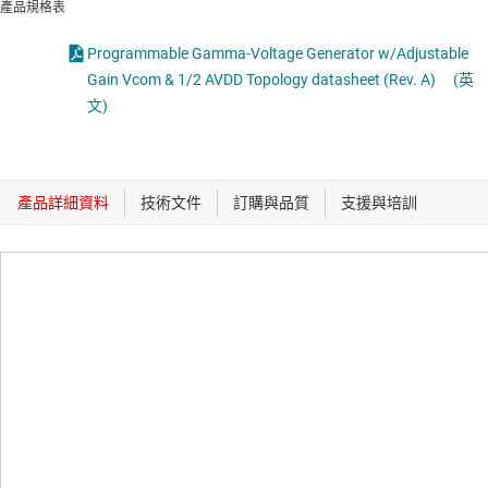
產品規格表
Programmable Gamma-Voltage Generator w/Adjustable
Gain Vcom & 1/2 AVDD Topology datasheet (Rev. A)
(英
文)