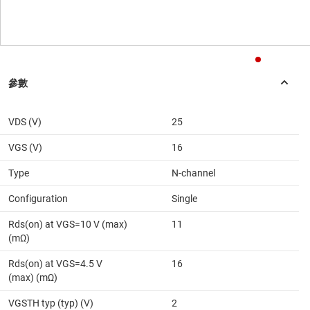
VDS (V)
25
VGS (V)
16
Type
N-channel
Configuration
Single
Rds(on) at VGS=10 V (max)
11
(mΩ)
Rds(on) at VGS=4.5 V
16
(max) (mΩ)
VGSTH typ (typ) (V)
2