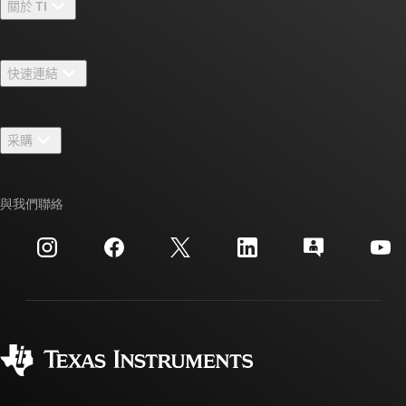
關於 TI
關於 TI 概覽
快速連結
人才招募
聯絡我們
新聞室
采購
TI E2E™ 設計支援論壇
我們的故事 | 晶片幕後
TI API 套件
交互參考搜索
與我們聯絡
活動
myTI 公司帳戶
客戶支援中心
投資人關系
運送、付款與稅金
封裝
製造
訂購 FAQ
品質與可靠性
企業公民
授權經銷商
myTI 帳戶常見問題解答