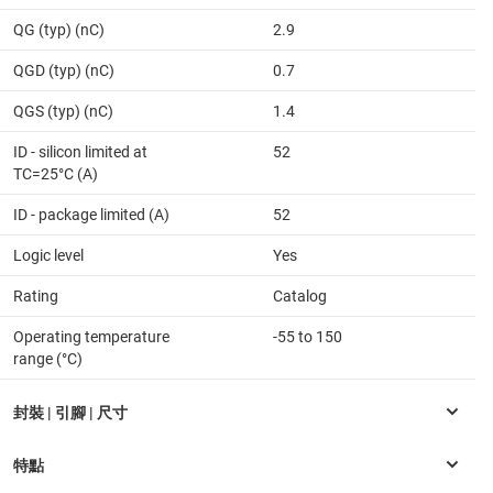
QG (typ) (nC)
2.9
QGD (typ) (nC)
0.7
QGS (typ) (nC)
1.4
ID - silicon limited at
52
TC=25°C (A)
ID - package limited (A)
52
Logic level
Yes
Rating
Catalog
Operating temperature
-55 to 150
range (°C)