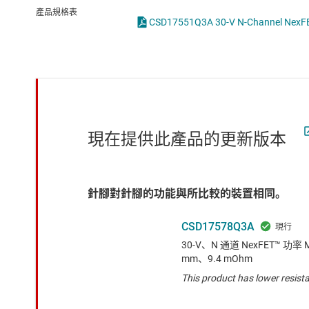
感測器
LED 驅動器
產品規格表
放大器
MOSFET
數據轉換器
時鐘與計時
現在提供此產品的更新版本
針腳對針腳的功能與所比較的裝置相同。
CSD17578Q3A
30-V、N 通道 NexFET™ 功率 M
mm、9.4 mOhm
This product has lower resista