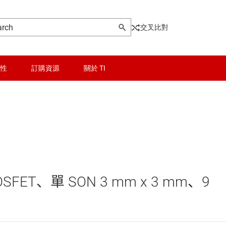
交叉比對
性
訂購資源
關於 TI
晶粒與晶圓服務
Other power management
無線連線
乙太網路供電 (PoE) IC
被動和離散
低壓側開關
OSFET、單 SON 3 mm x 3 mm、9
邏輯和電壓轉換
功率級
器電源和驅動器
隔離
固態繼電器