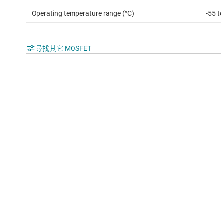
Operating temperature range (°C)
-55 
尋找其它 MOSFET