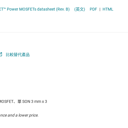
電池管理 IC
多通道 IC (PMIC)
CSD17551Q3A 30-V N-Channel NexFET™ Power MOSFETs datasheet (Rev. B)
(英文)
PDF
|
HTML
電源管理
序列器
音訊、觸覺和壓電
馬達驅動器
比較替代產品
OSFET、單 SON 3 mm x 3
nce and a lower price.