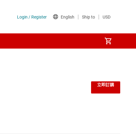
監控器和重設 IC
線性與低壓差 (LDO) 穩壓器
立即訂購
負載開關
閘極驅動器
電壓參考