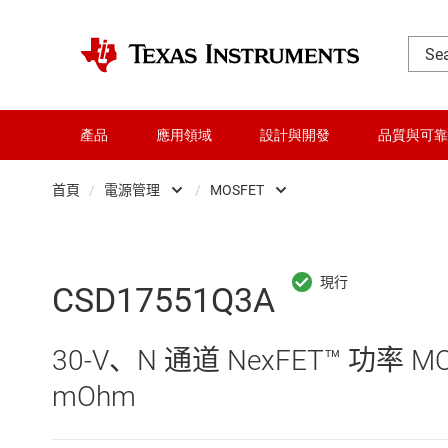
產品
應用領域
設計與開發
品質與可靠
首頁
/
電源管理
/
MOSFET
DLP 產品
AC/DC 切換穩壓器
交換器與多工器
DC/DC 切換穩壓器
CSD17551Q3A
介面
DC/DC 電源模組
30-V、N 通道 NexFET™ 功率 M
射頻 (RF) 與微波
DDR 記憶體電源 IC
mOhm
微控制器 (MCU) 與處理器
LCD 及 OLED 顯示