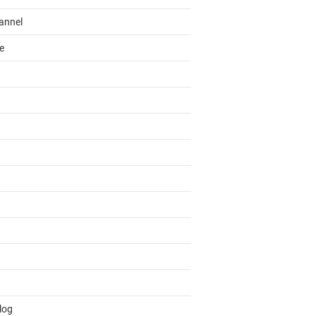
annel
e
log