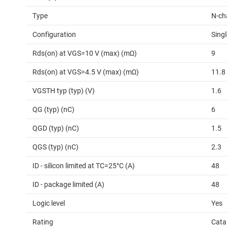
Type
N-ch
Configuration
Singl
Rds(on) at VGS=10 V (max) (mΩ)
9
Rds(on) at VGS=4.5 V (max) (mΩ)
11.8
VGSTH typ (typ) (V)
1.6
QG (typ) (nC)
6
QGD (typ) (nC)
1.5
QGS (typ) (nC)
2.3
ID - silicon limited at TC=25°C (A)
48
ID - package limited (A)
48
Logic level
Yes
Rating
Cata