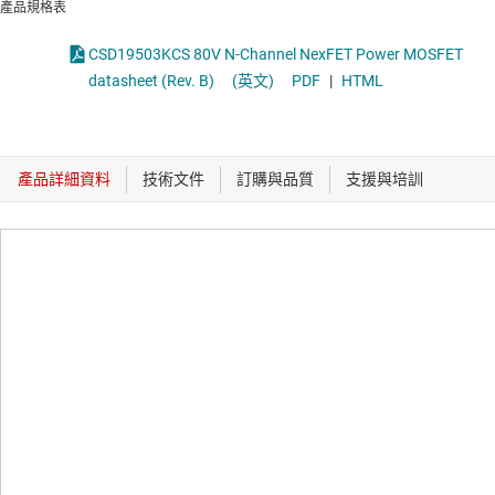
產品規格表
CSD19503KCS 80V N-Channel NexFET Power MOSFET
datasheet (Rev. B)
(英文)
PDF
|
HTML