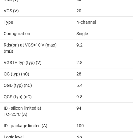
VGS (V)
20
Type
N-channel
Configuration
Single
Rds(on) at VGS=10 V (max)
9.2
(mΩ)
VGSTH typ (typ) (V)
2.8
QG (typ) (nC)
28
QGD (typ) (nC)
5.4
QGS (typ) (nC)
9.8
ID - silicon limited at
94
TC=25°C (A)
ID - package limited (A)
100
Logic level
No