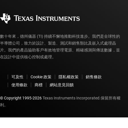
訂購 FAQ
品質與可靠性
企業公民
授權經銷商
myTI 帳戶常見問題解答
數十年來，德州儀器 (TI) 持續不懈地推動科技進步。我們是全球性的
半導體公司，致力於設計、製造、測試和銷售類比及嵌入式處理晶
片。我們的產品協助客戶有效地管理電源、精確感測與傳送數據，並
在設計中提供核心控制或處理。
可及性
Cookie 政策
隱私權政策
銷售條款
使用條款
商標
網站意見回饋
© Copyright 1995-
2026
Texas Instruments Incorporated.保留所有權
利。