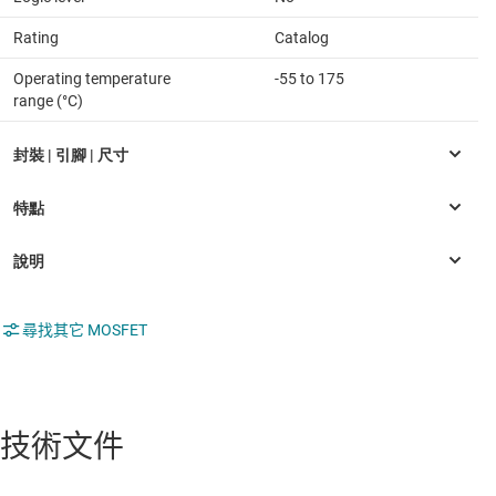
Rating
Catalog
Operating temperature
-55 to 175
range (°C)
尋找其它 MOSFET
技術文件