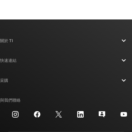
關於 TI
關於 TI 概覽
快速連結
人才招募
聯絡我們
新聞室
采購
TI E2E™ 設計支援論壇
我們的故事 | 晶片幕後
TI API 套件
交互參考搜索
與我們聯絡
活動
myTI 公司帳戶
客戶支援中心
投資人關系
運送、付款與稅金
封裝
製造