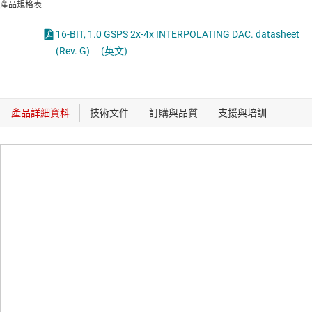
產品規格表
16-BIT, 1.0 GSPS 2x-4x INTERPOLATING DAC. datasheet
(Rev. G)
(英文)