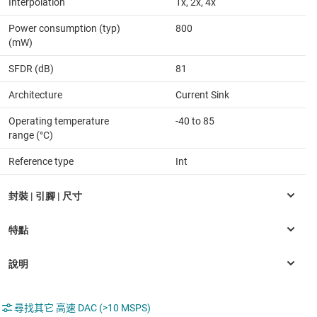
Interpolation
1x, 2x, 4x
Power consumption (typ)
800
(mW)
SFDR (dB)
81
Architecture
Current Sink
Operating temperature
-40 to 85
range (°C)
Reference type
Int
尋找其它 高速 DAC (>10 MSPS)