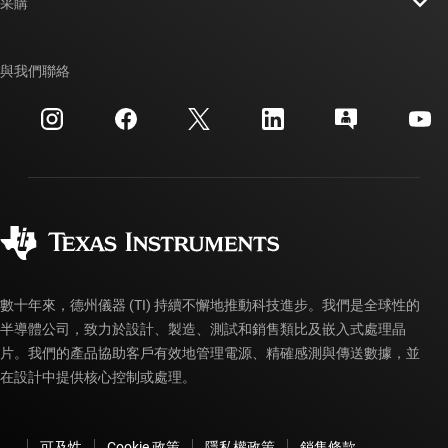
新聞室
采購
TI E2E™ 設計支援論壇
我們的故事 | 晶片幕後
TI API 套件
交互參考搜索
與我們聯絡
活動
myTI 公司帳戶
客戶支援中心
投資人關系
運送、付款與稅金
封裝
製造
訂購 FAQ
品質與可靠性
企業公民
授權經銷商
myTI 帳戶常見問題解答
數十年來，德州儀器 (TI) 持續不懈地推動科技進步。我們是全球性的
半導體公司，致力於設計、製造、測試和銷售類比及嵌入式處理晶
片。我們的產品協助客戶有效地管理電源、精確感測與傳送數據，並
在設計中提供核心控制或處理。
可及性
Cookie 政策
隱私權政策
銷售條款