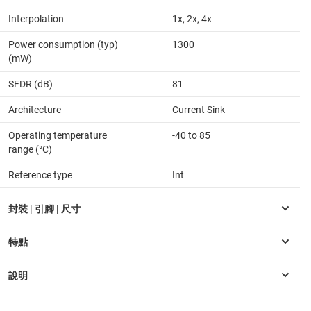
Interpolation
1x, 2x, 4x
Power consumption (typ)
1300
(mW)
SFDR (dB)
81
Architecture
Current Sink
Operating temperature
-40 to 85
range (°C)
Reference type
Int