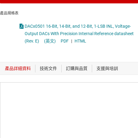
產品規格表
DACx0501 16-Bit, 14-Bit, and 12-Bit, 1-LSB INL, Voltage-
Output DACs With Precision Internal Reference datasheet
(Rev. E)
(英文)
PDF
|
HTML