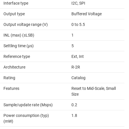
Interface type
I2C, SPI
Output type
Buffered Voltage
Output voltage range (V)
0 to 5.5
INL (max) (±LSB)
1
Settling time (µs)
5
Reference type
Ext, Int
Architecture
R-2R
Rating
Catalog
Features
Reset to Mid-Scale, Small
Size
Sample/update rate (Msps)
0.2
Power consumption (typ)
1.8
(mW)