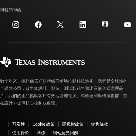
我們的故事 | 晶片幕後
TI API 套件
交互參考搜索
與我們聯絡
活動
myTI 公司帳戶
客戶支援中心
投資人關系
運送、付款與稅金
封裝
製造
訂購 FAQ
品質與可靠性
企業公民
授權經銷商
myTI 帳戶常見問題解答
數十年來，德州儀器 (TI) 持續不懈地推動科技進步。我們是全球性的
半導體公司，致力於設計、製造、測試和銷售類比及嵌入式處理晶
片。我們的產品協助客戶有效地管理電源、精確感測與傳送數據，並
在設計中提供核心控制或處理。
可及性
Cookie 政策
隱私權政策
銷售條款
使用條款
商標
網站意見回饋