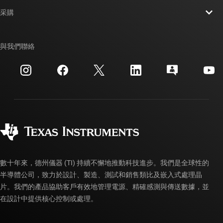
聯絡我們
新聞室
采購
TI E2E™ 設計支援論壇
我們的故事 | 晶片幕後
TI API 套件
交互參考搜索
與我們聯絡
活動
myTI 公司帳戶
客戶支援中心
投資人關系
運送、付款與稅金
封裝
製造
訂購 FAQ
品質與可靠性
企業公民
授權經銷商
myTI 帳戶常見問題解答
數十年來，德州儀器 (TI) 持續不懈地推動科技進步。我們是全球性的
半導體公司，致力於設計、製造、測試和銷售類比及嵌入式處理晶
片。我們的產品協助客戶有效地管理電源、精確感測與傳送數據，並
在設計中提供核心控制或處理。