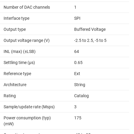
Number of DAC channels
1
Interface type
SPI
Output type
Buffered Voltage
Output voltage range (V)
-2.5 to 2.5, -5 to 5
INL (max) (±LSB)
64
Settling time (µs)
0.65
Reference type
Ext
Architecture
String
Rating
Catalog
Sample/update rate (Msps)
3
Power consumption (typ)
175
(mW)