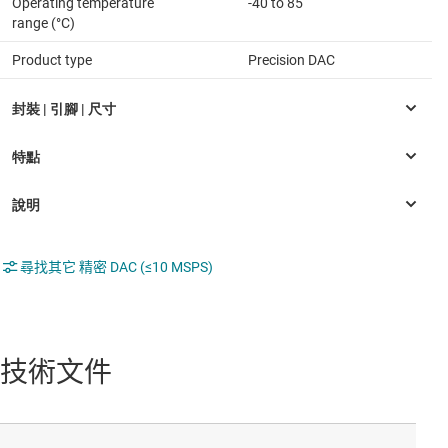
Operating temperature
-40 to 85
range (°C)
Product type
Precision DAC
尋找其它 精密 DAC (≤10 MSPS)
技術文件