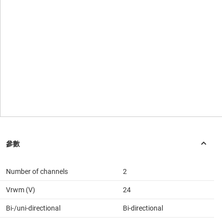
Number of channels
2
Vrwm (V)
24
Bi-/uni-directional
Bi-directional