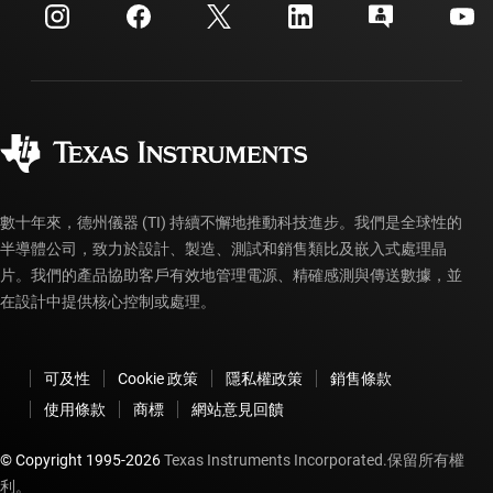
客戶支援中心
投資人關系
運送、付款與稅金
封裝
製造
訂購 FAQ
品質與可靠性
企業公民
授權經銷商
myTI 帳戶常見問題解答
數十年來，德州儀器 (TI) 持續不懈地推動科技進步。我們是全球性的
半導體公司，致力於設計、製造、測試和銷售類比及嵌入式處理晶
片。我們的產品協助客戶有效地管理電源、精確感測與傳送數據，並
在設計中提供核心控制或處理。
可及性
Cookie 政策
隱私權政策
銷售條款
使用條款
商標
網站意見回饋
© Copyright 1995-
2026
Texas Instruments Incorporated.保留所有權
利。