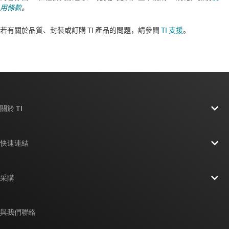
用條款
。
若有關於品質、封裝或訂購 TI 產品的問題，請參閱
TI 支援
。​​​​​​​​​​​​​​
關於 TI
關於 TI 概覽
快速連結
人才招募
聯絡我們
新聞室
采購
TI E2E™ 設計支援論壇
我們的故事 | 晶片幕後
TI API 套件
交互參考搜索
與我們聯絡
活動
myTI 公司帳戶