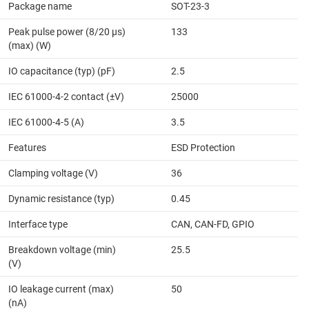
Package name
SOT-23-3
Peak pulse power (8/20 μs)
133
(max) (W)
IO capacitance (typ) (pF)
2.5
IEC 61000-4-2 contact (±V)
25000
IEC 61000-4-5 (A)
3.5
Features
ESD Protection
Clamping voltage (V)
36
Dynamic resistance (typ)
0.45
Interface type
CAN, CAN-FD, GPIO
Breakdown voltage (min)
25.5
(V)
IO leakage current (max)
50
(nA)