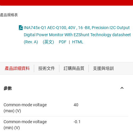
產品規格表
INA745x-Q1 AEC-Q100, 40V , 16 -Bit, Precision I2C Output
Digital Power Monitor With EZShunt Technology datasheet
(Rev. A)
(英文)
PDF
|
HTML
Common-mode voltage
40
(max) (V)
Common-mode voltage
-0.1
(min) (V)