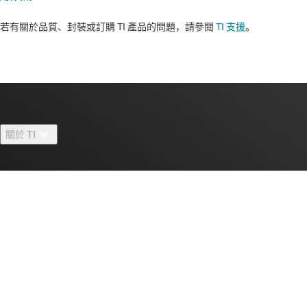
若有關於品質、封裝或訂購 TI 產品的問題，請參閱
TI 支援
。​​​​​​​​​​​​​​
關於 TI
關於 TI 概覽
快速連結
人才招募
聯絡我們
新聞室
采購
TI E2E™ 設計支援論壇
我們的故事 | 晶片幕後
TI API 套件
交互參考搜索
與我們聯絡
活動
myTI 公司帳戶