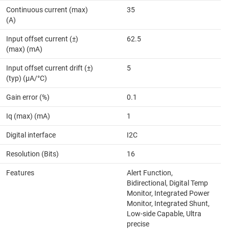
Continuous current (max)
35
(A)
Input offset current (±)
62.5
(max) (mA)
Input offset current drift (±)
5
(typ) (µA/°C)
Gain error (%)
0.1
Iq (max) (mA)
1
Digital interface
I2C
Resolution (Bits)
16
Features
Alert Function,
Bidirectional, Digital Temp
Monitor, Integrated Power
Monitor, Integrated Shunt,
Low-side Capable, Ultra
precise