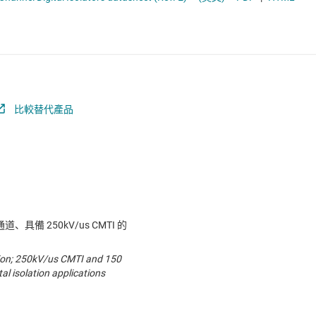
電池管理 IC
電源管理
音訊、觸覺和壓電
馬達驅動器
比較替代產品
、具備 250kV/us CMTI 的
ution; 250kV/us CMTI and 150
al isolation applications