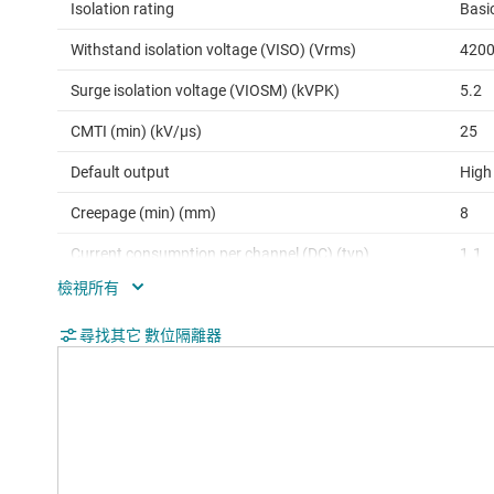
Isolation rating
Basi
Withstand isolation voltage (VISO) (Vrms)
420
Surge isolation voltage (VIOSM) (kVPK)
5.2
CMTI (min) (kV/µs)
25
Default output
High
Creepage (min) (mm)
8
Current consumption per channel (DC) (typ)
1.1
(mA)
Current consumption per channel (1 Mbps)
1.1
尋找其它 數位隔離器
(typ) (mA)
Operating temperature range (°C)
-40 
Transient isolation voltage (VIOTM) (VPK)
600
Clearance (min) (mm)
8