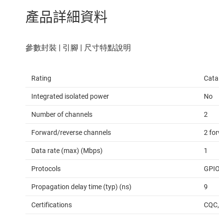
產品詳細資料
Rating
Cata
Integrated isolated power
No
Number of channels
2
Forward/reverse channels
2 for
Data rate (max) (Mbps)
1
Protocols
GPIO
Propagation delay time (typ) (ns)
9
Certifications
CQC,