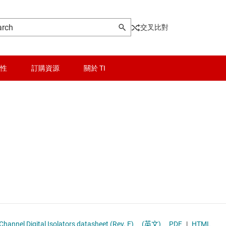
交叉比對
性
訂購資源
關於 TI
晶粒與晶圓服務
無線連線
被動和離散
邏輯和電壓轉換
隔離
nnel Digital Isolators datasheet (Rev. E)
(英文)
PDF
|
HTML