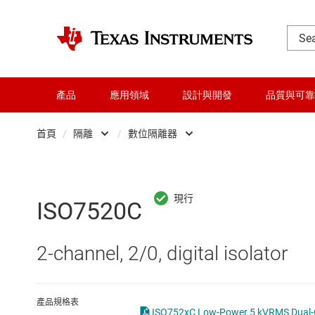
產品
應用領域
設計與開發
品質與可靠
首頁
/
隔離
/
數位隔離器
DLP 產品
Other isolation
交換器與多工器
光電模擬器
ISO7520C
介面
數位隔離器
2-channel, 2/0, digital isolator
射頻 (RF) 與微波
適用於訊號隔離器的功率
微控制器 (MCU) 與處理器
隔離式 ADC
產品規格表
ISO752xC Low-Power 5 kVRMS Dual-Cha