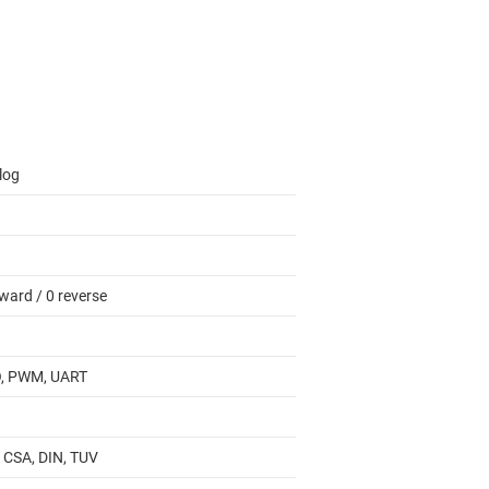
log
ward / 0 reverse
, PWM, UART
 CSA, DIN, TUV