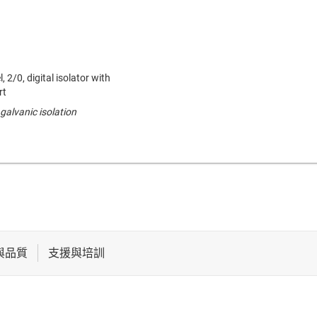
 2/0, digital isolator with
rt
galvanic isolation