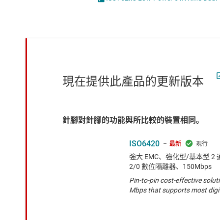
感測器
隔離式介面 IC
放大器
隔離式放大器
數據轉換器
隔離式比較器
時鐘與計時
現在提供此產品的更新版本
針腳對針腳的功能與所比較的裝置相同。
ISO6420
最新
強大 EMC、強化型/基本型 2 通道
2/0 數位隔離器、150Mbps
Pin-to-pin cost-effective sol
Mbps that supports most digit