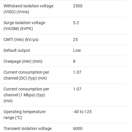
Withstand isolation voltage
2500
(VISO) (Vrms)
Surge isolation voltage
5.2
(VIOSM) (kVPK)
CMTI (min) (kV/µs)
25
Default output
Low
Creepage (min) (mm)
8
Current consumption per
1.07
channel (DC) (typ) (mA)
Current consumption per
1.07
channel (1 Mbps) (typ)
(mA)
Operating temperature
-40 to 125
range (°C)
Transient isolation voltage
6000