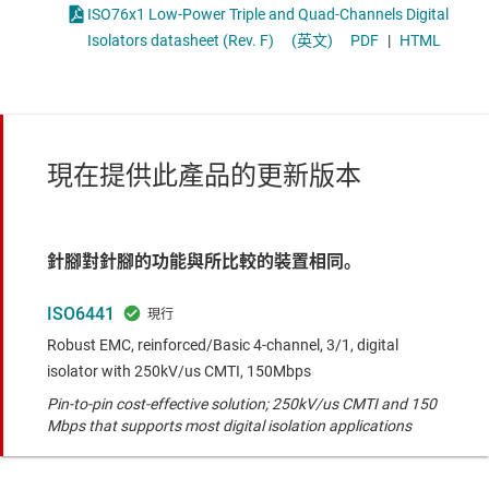
ISO76x1 Low-Power Triple and Quad-Channels Digital
Isolators datasheet (Rev. F)
(英文)
PDF
|
HTML
現在提供此產品的更新版本
針腳對針腳的功能與所比較的裝置相同。
ISO6441
Robust EMC, reinforced/Basic 4-channel, 3/1, digital
isolator with 250kV/us CMTI, 150Mbps
Pin-to-pin cost-effective solution; 250kV/us CMTI and 150
Mbps that supports most digital isolation applications