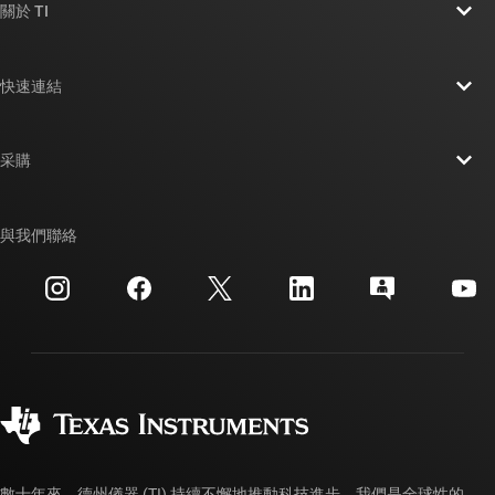
關於 TI
關於 TI 概覽
快速連結
人才招募
聯絡我們
新聞室
采購
TI E2E™ 設計支援論壇
我們的故事 | 晶片幕後
TI API 套件
交互參考搜索
與我們聯絡
活動
myTI 公司帳戶
客戶支援中心
投資人關系
運送、付款與稅金
封裝
製造
訂購 FAQ
品質與可靠性
企業公民
授權經銷商
myTI 帳戶常見問題解答
數十年來，德州儀器 (TI) 持續不懈地推動科技進步。我們是全球性的