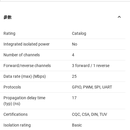
Rating
Catalog
Integrated isolated power
No
Number of channels
4
Forward/reverse channels
3 forward / 1 reverse
Data rate (max) (Mbps)
25
Protocols
GPIO, PWM, SPI, UART
Propagation delay time
17
(typ) (ns)
Certifications
CQC, CSA, DIN, TUV
Isolation rating
Basic