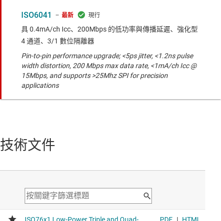
ISO6041
最新
具 0.4mA/ch Icc、200Mbps 的低功率與傳播延遲、強化型
4 通道、3/1 數位隔離器
Pin-to-pin performance upgrade; <5ps jitter, <1.2ns pulse
width distortion, 200 Mbps max data rate, <1mA/ch Icc @
15Mbps, and supports >25Mhz SPI for precision
applications
技術文件