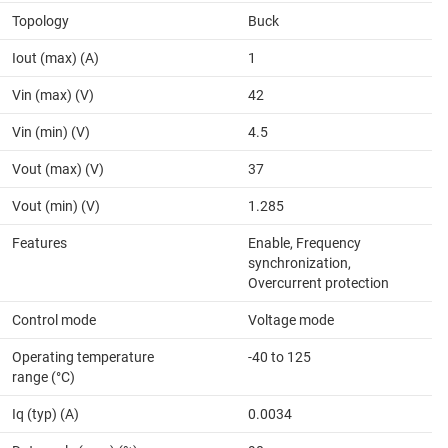
Topology
Buck
Iout (max) (A)
1
Vin (max) (V)
42
Vin (min) (V)
4.5
Vout (max) (V)
37
Vout (min) (V)
1.285
Features
Enable, Frequency
synchronization,
Overcurrent protection
Control mode
Voltage mode
Operating temperature
-40 to 125
range (°C)
Iq (typ) (A)
0.0034