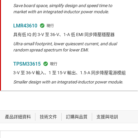
Save board space, simplify design and speed time to
market with an integrated-inductor power module.
LMR43610
具有低 IQ 的 3-V 至 36-V、1-A 低 EMI 同步降壓穩壓器
Ultra-small footprint, lower quiescent current, and dual
random spread spectrum for lower EMI.
TPSM33615
3-V 至 36-V 輸入、1 至 15-V 輸出、1.5-A 同步降壓電源模組
Smaller design with an integrated-inductor power module.