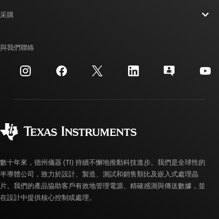
聯絡我們
新聞室
采購
TI E2E™ 設計支援論壇
我們的故事 | 晶片幕後
TI API 套件
交互參考搜索
與我們聯絡
活動
myTI 公司帳戶
客戶支援中心
投資人關系
運送、付款與稅金
封裝
製造
訂購 FAQ
品質與可靠性
企業公民
授權經銷商
myTI 帳戶常見問題解答
數十年來，德州儀器 (TI) 持續不懈地推動科技進步。我們是全球性的
半導體公司，致力於設計、製造、測試和銷售類比及嵌入式處理晶
片。我們的產品協助客戶有效地管理電源、精確感測與傳送數據，並
在設計中提供核心控制或處理。