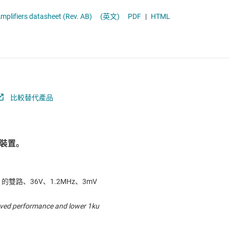
電池管理 IC
mplifiers datasheet (Rev. AB)
(英文)
PDF
|
HTML
電源管理
音訊、觸覺和壓電
馬達驅動器
比較替代產品
裝置。
C 的雙路、36V、1.2MHz、3mV
oved performance and lower 1ku