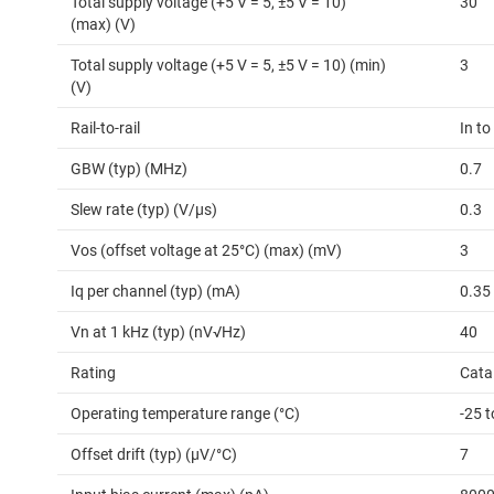
Total supply voltage (+5 V = 5, ±5 V = 10)
30
(max) (V)
Total supply voltage (+5 V = 5, ±5 V = 10) (min)
3
(V)
Rail-to-rail
In to
GBW (typ) (MHz)
0.7
Slew rate (typ) (V/µs)
0.3
Vos (offset voltage at 25°C) (max) (mV)
3
Iq per channel (typ) (mA)
0.35
Vn at 1 kHz (typ) (nV√Hz)
40
Rating
Cata
Operating temperature range (°C)
-25 t
Offset drift (typ) (µV/°C)
7