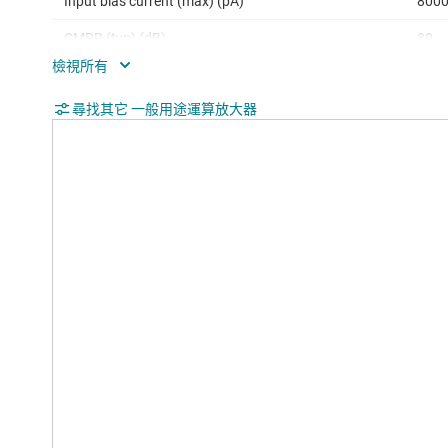
Input bias current (max) (pA)
800
CMRR (typ) (dB)
80
Iout (typ) (A)
0.03
尋找其它 一般用途運算放大器
Architecture
Bipo
Input common mode headroom (to negative
0
supply) (typ) (V)
Input common mode headroom (to positive
-1.5
supply) (typ) (V)
Output swing headroom (to negative supply)
0.00
(typ) (V)
Output swing headroom (to positive supply)
-2
(typ) (V)