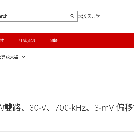
交叉比對
性
訂購資源
關於 TI
運算放大器
晶粒與晶圓服務
一般用途運算放大器
無線連線
功率運算放大器
被動和離散
精密運算放大器 (Vos < 1mV)
 的雙路、30-V、700-kHz、3-mV 偏
GA 與 VGA)
邏輯和電壓轉換
音訊運算放大器
隔離
高速運算放大器 (GBW ≥ 50 MHz)