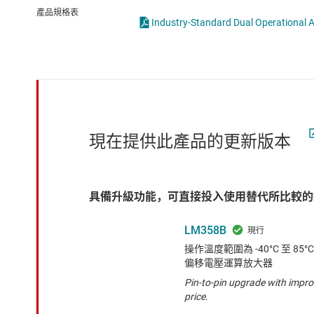
感測器
比較器
產品規格表
Industry-Standard Dual Operational A
放大器
特殊功能放大器
數據轉換器
運算放大器 (op amps)
時鐘與計時
電流感測放大器
現在提供此產品的更新版本
具備升級功能，可直接投入使用替代所比較的
LM358B
操作溫度範圍為 -40°C 至 85°
偏移電壓運算放大器
Pin-to-pin upgrade with impr
price.