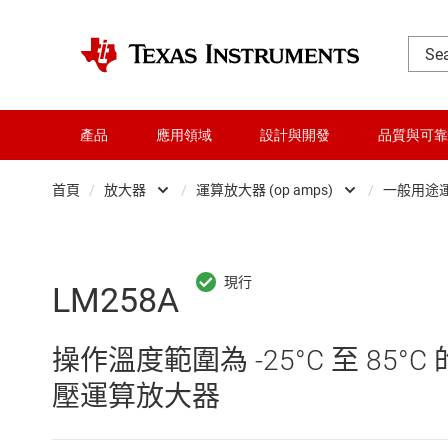
產品
應用領域
設計與開發
品質與可靠
首頁
/
放大器
/
運算放大器 (op amps)
/
一般用途
DLP 產品
Other amplifiers
交換器與多工器
儀器放大器
LM258A
介面
全差分放大器
操作溫度範圍為 -25°C 至 85°C
射頻 (RF) 與微波
可編程與可變增益放大器 (P
壓運算放大器
微控制器 (MCU) 與處理器
差分放大器