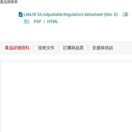
產品規格表
LMx38 5A Adjustable Regulators datasheet (Rev. D)
(英
文)
PDF
|
HTML