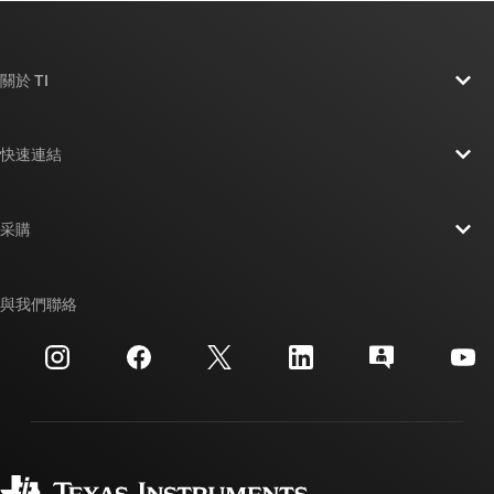
關於 TI
關於 TI 概覽
快速連結
人才招募
聯絡我們
新聞室
采購
TI E2E™ 設計支援論壇
我們的故事 | 晶片幕後
TI API 套件
交互參考搜索
與我們聯絡
活動
myTI 公司帳戶
客戶支援中心
投資人關系
運送、付款與稅金
封裝
製造
訂購 FAQ
品質與可靠性
企業公民
授權經銷商