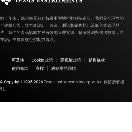
myTI 帳戶常見問題解答
數十年來，德州儀器 (TI) 持續不懈地推動科技進步。我們是全球性的
半導體公司，致力於設計、製造、測試和銷售類比及嵌入式處理晶
片。我們的產品協助客戶有效地管理電源、精確感測與傳送數據，並
在設計中提供核心控制或處理。
可及性
Cookie 政策
隱私權政策
銷售條款
使用條款
商標
網站意見回饋
© Copyright 1995-
2026
Texas Instruments Incorporated.保留所有權
利。