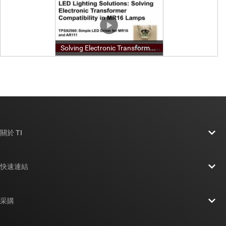
關於 TI
關於 TI 概覽
快速連結
人才招募
聯絡我們
新聞室
采購
TI E2E™ 設計支援論壇
我們的故事 | 晶片幕後
TI API 套件