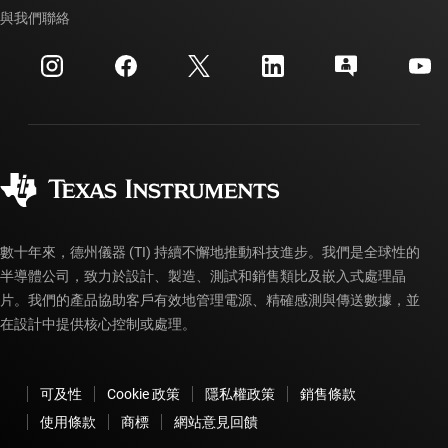
交互參考搜索
與我們聯絡
活動
myTI 公司帳戶
客戶支援中心
投資人關系
運送、付款與稅金
封裝
製造
訂購 FAQ
品質與可靠性
企業公民
授權經銷商
myTI 帳戶常見問題解答
數十年來，德州儀器 (TI) 持續不懈地推動科技進步。我們是全球性的
半導體公司，致力於設計、製造、測試和銷售類比及嵌入式處理晶
片。我們的產品協助客戶有效地管理電源、精確感測與傳送數據，並
在設計中提供核心控制或處理。
可及性
Cookie 政策
隱私權政策
銷售條款
使用條款
商標
網站意見回饋