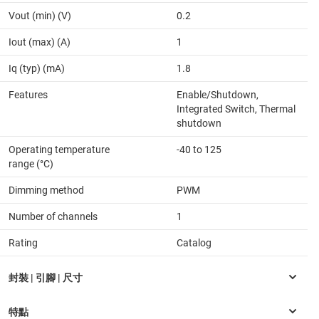
Vout (min) (V)
0.2
Iout (max) (A)
1
Iq (typ) (mA)
1.8
Features
Enable/Shutdown,
Integrated Switch, Thermal
shutdown
Operating temperature
-40 to 125
range (°C)
Dimming method
PWM
Number of channels
1
Rating
Catalog