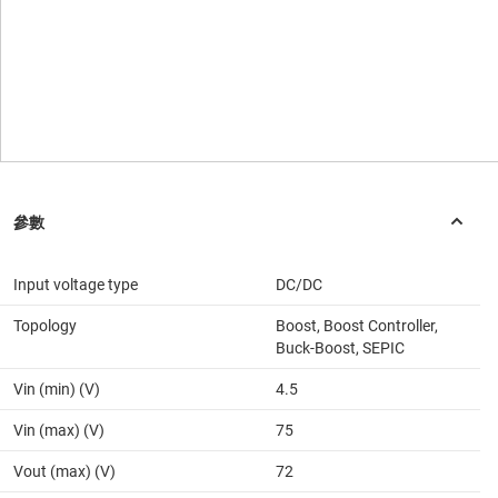
Input voltage type
DC/DC
Topology
Boost, Boost Controller,
Buck-Boost, SEPIC
Vin (min) (V)
4.5
Vin (max) (V)
75
Vout (max) (V)
72