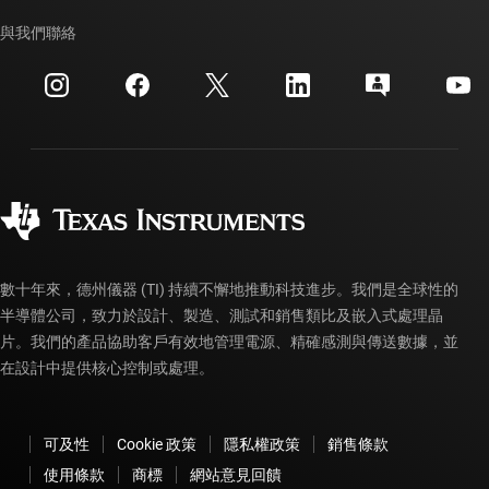
我們的故事 | 晶片幕後
TI API 套件
交互參考搜索
與我們聯絡
活動
myTI 公司帳戶
客戶支援中心
投資人關系
運送、付款與稅金
封裝
製造
訂購 FAQ
品質與可靠性
企業公民
授權經銷商
myTI 帳戶常見問題解答
數十年來，德州儀器 (TI) 持續不懈地推動科技進步。我們是全球性的
半導體公司，致力於設計、製造、測試和銷售類比及嵌入式處理晶
片。我們的產品協助客戶有效地管理電源、精確感測與傳送數據，並
在設計中提供核心控制或處理。
可及性
Cookie 政策
隱私權政策
銷售條款
使用條款
商標
網站意見回饋