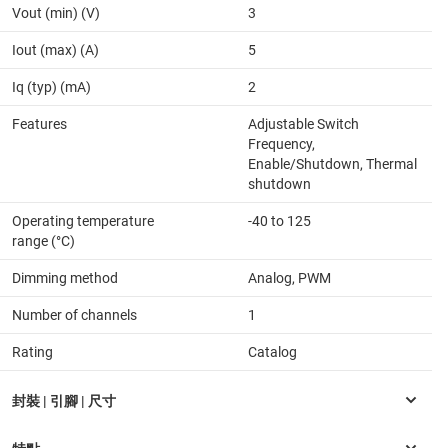
Vout (min) (V)
3
Iout (max) (A)
5
Iq (typ) (mA)
2
Features
Adjustable Switch
Frequency,
Enable/Shutdown, Thermal
shutdown
Operating temperature
-40 to 125
range (°C)
Dimming method
Analog, PWM
Number of channels
1
Rating
Catalog