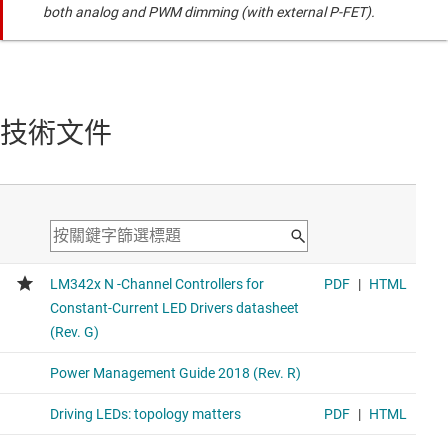
both analog and PWM dimming (with external P-FET).
技術文件