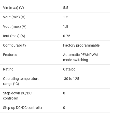
Vin (max) (V)
5.5
Vout (min) (V)
1.5
Vout (max) (V)
1.8
Iout (max) (A)
0.75
Configurability
Factory programmable
Features
Automatic PFM/PWM
mode switching
Rating
Catalog
Operating temperature
-30 to 125
range (°C)
Step-down DC/DC
0
controller
Step-up DC/DC controller
0