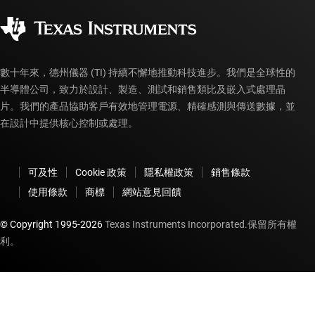
企業公民
授權經銷商
myTI 帳戶常見問題解答
數十年來，德州儀器 (TI) 持續不懈地推動科技進步。我們是全球性的
半導體公司，致力於設計、製造、測試和銷售類比及嵌入式處理晶
片。我們的產品協助客戶有效地管理電源、精確感測與傳送數據，並
在設計中提供核心控制或處理。
可及性
Cookie 政策
隱私權政策
銷售條款
使用條款
商標
網站意見回饋
© Copyright 1995-
2026
Texas Instruments Incorporated.保留所有權
利。