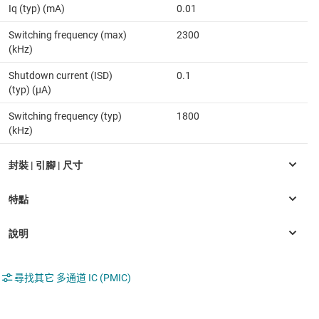
Iq (typ) (mA)
0.01
Switching frequency (max)
2300
(kHz)
Shutdown current (ISD)
0.1
(typ) (µA)
Switching frequency (typ)
1800
(kHz)
尋找其它 多通道 IC (PMIC)