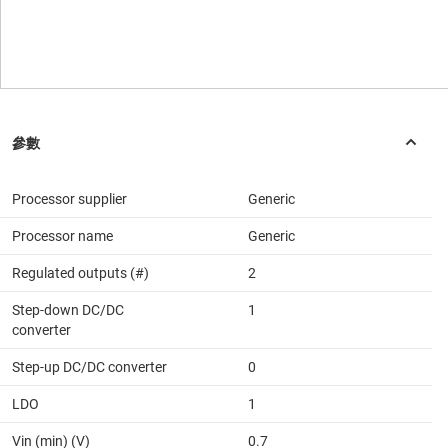
Processor supplier
Generic
Processor name
Generic
Regulated outputs (#)
2
Step-down DC/DC
1
converter
Step-up DC/DC converter
0
LDO
1
Vin (min) (V)
0.7