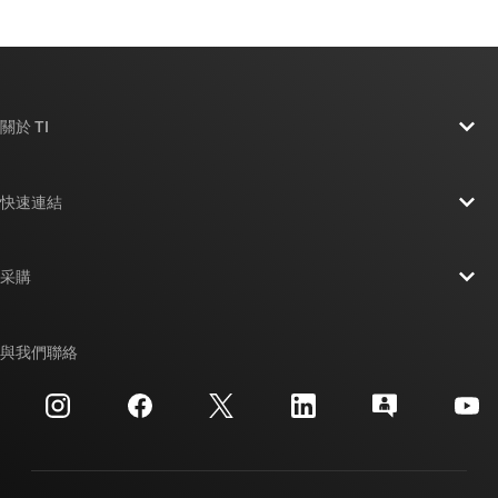
關於 TI
關於 TI 概覽
快速連結
人才招募
聯絡我們
新聞室
采購
TI E2E™ 設計支援論壇
我們的故事 | 晶片幕後
TI API 套件
交互參考搜索
與我們聯絡
活動
myTI 公司帳戶
客戶支援中心
投資人關系
運送、付款與稅金
封裝
製造
訂購 FAQ
品質與可靠性