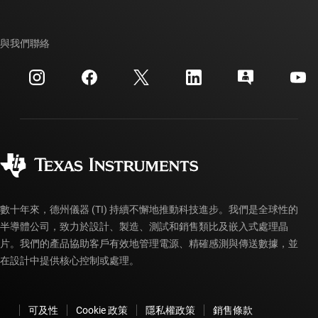
TI E2E™ 設計支援論壇
我們的故事 | 晶片幕後
TI API 套件
交互參考搜索
與我們聯絡
活動
myTI 公司帳戶
客戶支援中心
投資人關系
運送、付款與稅金
封裝
製造
訂購 FAQ
品質與可靠性
企業公民
授權經銷商
myTI 帳戶常見問題解答
數十年來，德州儀器 (TI) 持續不懈地推動科技進步。我們是全球性的
半導體公司，致力於設計、製造、測試和銷售類比及嵌入式處理晶
片。我們的產品協助客戶有效地管理電源、精確感測與傳送數據，並
在設計中提供核心控制或處理。
可及性
Cookie 政策
隱私權政策
銷售條款