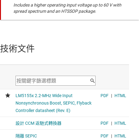
Includes a higher operating input voltage up to 60 V with
spread spectrum and an HTSSOP package.
技術文件