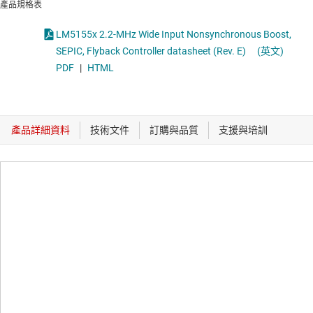
產品規格表
LM5155x 2.2-MHz Wide Input Nonsynchronous Boost,
SEPIC, Flyback Controller datasheet (Rev. E)
(英文)
PDF
|
HTML