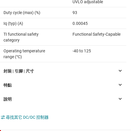
UVLO adjustable
Duty cycle (max) (%)
93
Iq (typ) (A)
0.00045
TI functional safety
Functional Safety-Capable
category
Operating temperature
-40 to 125
range (°C)
尋找其它 DC/DC 控制器