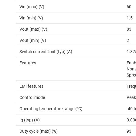
Vin (max) (V)
60
Vin (min) (V)
1.5
Vout (max) (V)
83
Vout (min) (V)
2
Switch current limit (typ) (A)
1.87
Features
Enab
Nons
Spre
EMI features
Freq
Control mode
Peak
Operating temperature range (°C)
-40 
Iq (typ) (A)
0.00
Duty cycle (max) (%)
93