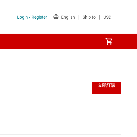
監控器和重設 IC
線性與低壓差 (LDO) 穩壓器
立即訂購
負載開關
閘極驅動器
電壓參考