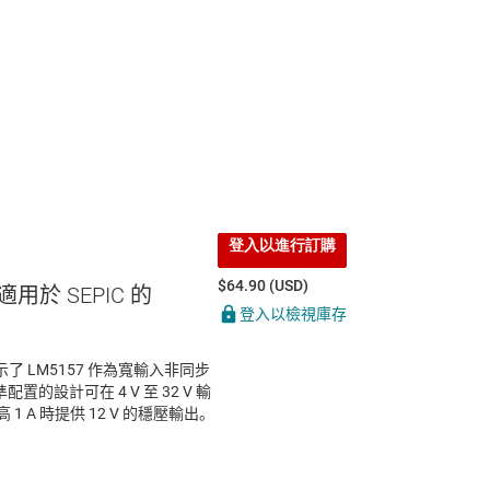
登入以進行訂購
$64.90 (USD)
 適用於 SEPIC 的
登入以檢視庫存
組展示了 LM5157 作為寬輸入非同步
置的設計可在 4 V 至 32 V 輸
 1 A 時提供 12 V 的穩壓輸出。