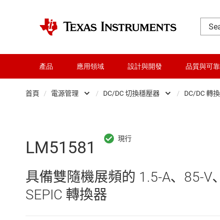
產品
應用領域
設計與開發
品質與可靠
首頁
/
電源管理
/
DC/DC 切換穩壓器
/
DC/DC 轉
DLP 產品
AC/DC 切換穩壓器
交換器與多工器
DC/DC 切換穩壓器
LM51581
介面
DC/DC 電源模組
具備雙隨機展頻的 1.5-A、85-V、
射頻 (RF) 與微波
DDR 記憶體電源 IC
SEPIC 轉換器
微控制器 (MCU) 與處理器
LCD 及 OLED 顯示