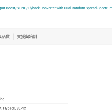
電池管理 IC
多通道 IC (PMIC)
LM5158x 2.2-MHz Wide VIN 85-V Output Boost/SEPIC/Flyback Converter with Dual Ran
電源管理
序列器
音訊、觸覺和壓電
馬達驅動器
log
t, Flyback, SEPIC