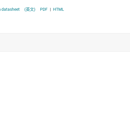
電源保護開關與控制器
dom Spread Spectrum datasheet
(英文)
PDF
|
HTML
高壓側開關和控制器