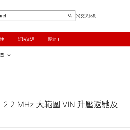
交叉比對
性
訂購資源
關於 TI
換器
晶粒與晶圓服務
DC/DC 控制器
Other power management
無線連線
DC/DC 轉換器
乙太網路供電 (PoE) IC
被動和離散
低壓側開關
2.2-MHz 大範圍 VIN 升壓返馳及
邏輯和電壓轉換
功率級
器電源和驅動器
隔離
固態繼電器