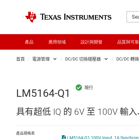
產品
應用領域
設計與開發
品質與可靠
首頁
/
電源管理
/
DC/DC 切換穩壓器
/
DC/DC 轉
DLP 產品
AC/DC 切換穩壓器
交換器與多工器
DC/DC 切換穩壓器
LM5164-Q1
介面
DC/DC 電源模組
具有超低 IQ 的 6V 至 100V 輸
射頻 (RF) 與微波
DDR 記憶體電源 IC
微控制器 (MCU) 與處理器
LCD 及 OLED 顯示
產品規格表