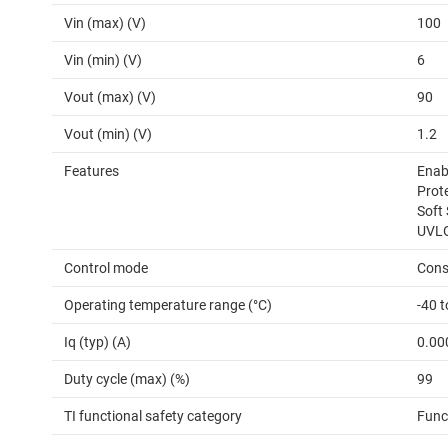
Vin (max) (V)
100
Vin (min) (V)
6
Vout (max) (V)
90
Vout (min) (V)
1.2
Features
Enabl
Prot
Soft 
UVLO
Control mode
Cons
Operating temperature range (°C)
-40 
Iq (typ) (A)
0.00
Duty cycle (max) (%)
99
TI functional safety category
Func