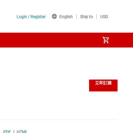
監控器和重設 IC
線性與低壓差 (LDO) 穩壓器
立即訂購
負載開關
閘極驅動器
電壓參考
PDF
|
HTML