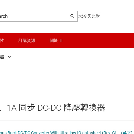
交叉比對
性
訂購資源
關於 TI
換器
晶粒與晶圓服務
DC/DC 控制器
Other power management
無線連線
DC/DC 轉換器
乙太網路供電 (PoE) IC
被動和離散
低壓側開關
入、1A 同步 DC-DC 降壓轉換器
邏輯和電壓轉換
功率級
器電源和驅動器
隔離
固態繼電器
LM5164-Q1 100V Input, 1A Synchronous Buck DC/DC Converter With Ultra-low IQ datasheet (Rev. C)
(英文)