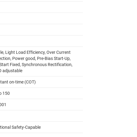
e, Light Load Efficiency, Over Current
ection, Power good, Pre-Bias Start-Up,
Start Fixed, Synchronous Rectification,
 adjustable
tant on-time (COT)
to 150
001
tional Safety-Capable