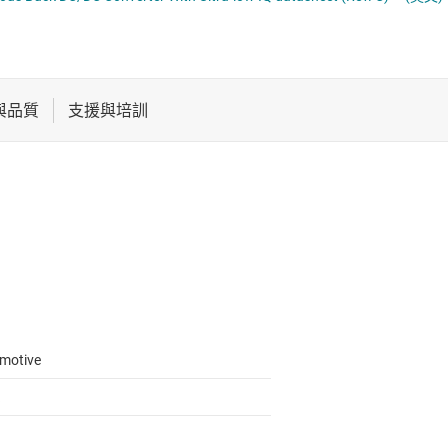
電池管理 IC
多通道 IC (PMIC)
電源管理
序列器
音訊、觸覺和壓電
馬達驅動器
motive