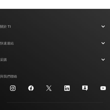
關於 TI
關於 TI 概覽
快速連結
人才招募
聯絡我們
新聞室
采購
TI E2E™ 設計支援論壇
我們的故事 | 晶片幕後
TI API 套件
交互參考搜索
與我們聯絡
活動
myTI 公司帳戶
客戶支援中心
投資人關系
運送、付款與稅金
封裝
製造
訂購 FAQ
品質與可靠性