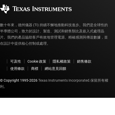
企業公民
授權經銷商
myTI 帳戶常見問題解答
數十年來，德州儀器 (TI) 持續不懈地推動科技進步。我們是全球性的
半導體公司，致力於設計、製造、測試和銷售類比及嵌入式處理晶
片。我們的產品協助客戶有效地管理電源、精確感測與傳送數據，並
在設計中提供核心控制或處理。
可及性
Cookie 政策
隱私權政策
銷售條款
使用條款
商標
網站意見回饋
© Copyright 1995-
2026
Texas Instruments Incorporated.保留所有權
利。