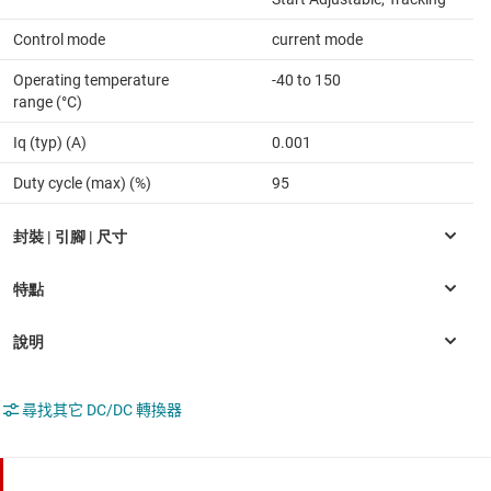
Control mode
current mode
Operating temperature
-40 to 150
range (°C)
Iq (typ) (A)
0.001
Duty cycle (max) (%)
95
尋找其它 DC/DC 轉換器