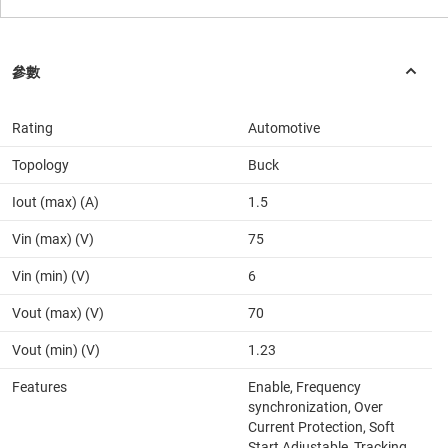
Rating
Automotive
Topology
Buck
Iout (max) (A)
1.5
Vin (max) (V)
75
Vin (min) (V)
6
Vout (max) (V)
70
Vout (min) (V)
1.23
Features
Enable, Frequency
synchronization, Over
Current Protection, Soft
Start Adjustable, Tracking