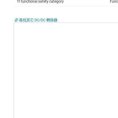
TI functional safety category
Func
尋找其它 DC/DC 轉換器