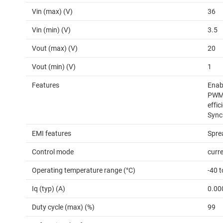
Vin (max) (V)
36
Vin (min) (V)
3.5
Vout (max) (V)
20
Vout (min) (V)
1
Features
Enabl
PWM,
effi
Sync
EMI features
Spre
Control mode
curr
Operating temperature range (°C)
-40 
Iq (typ) (A)
0.00
Duty cycle (max) (%)
99