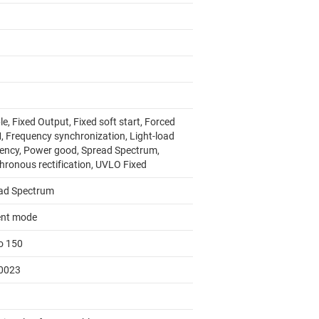
e, Fixed Output, Fixed soft start, Forced
 Frequency synchronization, Light-load
ciency, Power good, Spread Spectrum,
hronous rectification, UVLO Fixed
ad Spectrum
ent mode
to 150
0023