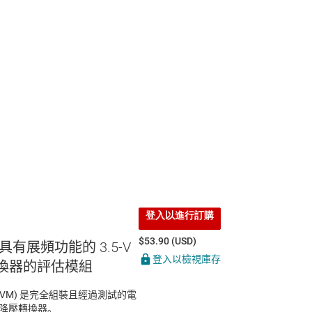
登入以進行訂購
$53.90 (USD)
 具有展頻功能的 3.5-V
登入以檢視庫存
降壓轉換器的評估模組
 (EVM) 是完全組裝且經過測試的電
同步降壓轉換器。