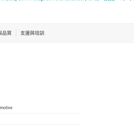
電池管理 IC
多通道 IC (PMIC)
電源管理
序列器
音訊、觸覺和壓電
馬達驅動器
motive