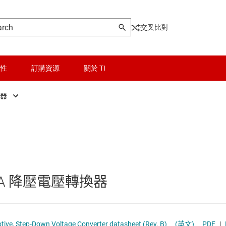
交叉比對
性
訂購資源
關於 TI
換器
晶粒與晶圓服務
DC/DC 控制器
Other power management
無線連線
DC/DC 轉換器
乙太網路供電 (PoE) IC
被動和離散
低壓側開關
.0A 降壓電壓轉換器
邏輯和電壓轉換
功率級
器電源和驅動器
隔離
固態繼電器
ive, Step-Down Voltage Converter datasheet (Rev. B)
(英文)
PDF
|