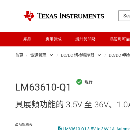
產品
應用領域
設計與開發
品質與可靠
首頁
/
電源管理
/
DC/DC 切換穩壓器
/
DC/DC 轉
DLP 產品
AC/DC 切換穩壓器
交換器與多工器
DC/DC 切換穩壓器
LM63610-Q1
介面
DC/DC 電源模組
具展頻功能的 3.5V 至 36V、1
射頻 (RF) 與微波
DDR 記憶體電源 IC
微控制器 (MCU) 與處理器
LCD 及 OLED 顯示
產品規格表
LM63610-Q1 3.5V to 36V, 1A, Automot