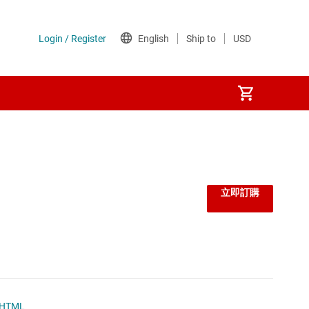
監控器和重設 IC
線性與低壓差 (LDO) 穩壓器
立即訂購
負載開關
閘極驅動器
電壓參考
HTML