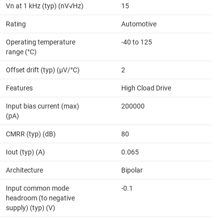
Vn at 1 kHz (typ) (nV√Hz)
15
Rating
Automotive
Operating temperature
-40 to 125
range (°C)
Offset drift (typ) (µV/°C)
2
Features
High Cload Drive
Input bias current (max)
200000
(pA)
CMRR (typ) (dB)
80
Iout (typ) (A)
0.065
Architecture
Bipolar
Input common mode
-0.1
headroom (to negative
supply) (typ) (V)