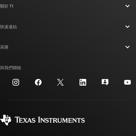
關於 TI
關於 TI 概覽
快速連結
人才招募
聯絡我們
新聞室
采購
TI E2E™ 設計支援論壇
我們的故事 | 晶片幕後
TI API 套件
交互參考搜索
與我們聯絡
活動
myTI 公司帳戶
客戶支援中心
投資人關系
運送、付款與稅金
封裝
製造
訂購 FAQ
品質與可靠性
企業公民
授權經銷商
myTI 帳戶常見問題解答