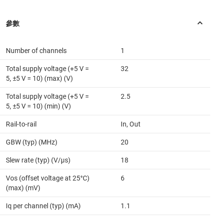
Number of channels
1
Total supply voltage (+5 V =
32
5, ±5 V = 10) (max) (V)
Total supply voltage (+5 V =
2.5
5, ±5 V = 10) (min) (V)
Rail-to-rail
In, Out
GBW (typ) (MHz)
20
Slew rate (typ) (V/µs)
18
Vos (offset voltage at 25°C)
6
(max) (mV)
Iq per channel (typ) (mA)
1.1