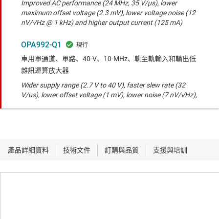
Improved AC performance (24 MHz, 35 V/µs), lower
maximum offset voltage (2.3 mV), lower voltage noise (12
nV/√Hz @ 1 kHz) and higher output current (125 mA)
OPA992-Q1
車用單通道、單路、40-V、10-MHz、軌至軌輸入和輸出低
雜訊運算放大器
Wider supply range (2.7 V to 40 V), faster slew rate (32
V/us), lower offset voltage (1 mV), lower noise (7 nV/√Hz),