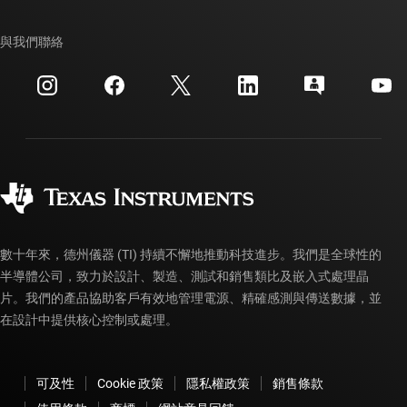
TI E2E™ 設計支援論壇
我們的故事 | 晶片幕後
TI API 套件
交互參考搜索
與我們聯絡
活動
myTI 公司帳戶
客戶支援中心
投資人關系
運送、付款與稅金
封裝
製造
訂購 FAQ
品質與可靠性
企業公民
授權經銷商
myTI 帳戶常見問題解答
數十年來，德州儀器 (TI) 持續不懈地推動科技進步。我們是全球性的
半導體公司，致力於設計、製造、測試和銷售類比及嵌入式處理晶
片。我們的產品協助客戶有效地管理電源、精確感測與傳送數據，並
在設計中提供核心控制或處理。
可及性
Cookie 政策
隱私權政策
銷售條款