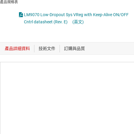
產品規格表
LM9070 Low-Dropout Sys VReg with Keep-Alive ON/OFF
Cntrl datasheet (Rev. E)
(英文)