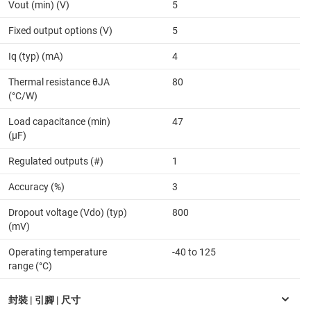
Vout (min) (V)
5
Fixed output options (V)
5
Iq (typ) (mA)
4
Thermal resistance θJA
80
(°C/W)
Load capacitance (min)
47
(µF)
Regulated outputs (#)
1
Accuracy (%)
3
Dropout voltage (Vdo) (typ)
800
(mV)
Operating temperature
-40 to 125
range (°C)