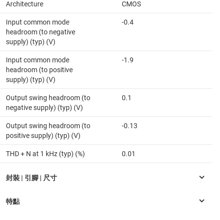
Architecture
CMOS
Input common mode
-0.4
headroom (to negative
supply) (typ) (V)
Input common mode
-1.9
headroom (to positive
supply) (typ) (V)
Output swing headroom (to
0.1
negative supply) (typ) (V)
Output swing headroom (to
-0.13
positive supply) (typ) (V)
THD + N at 1 kHz (typ) (%)
0.01