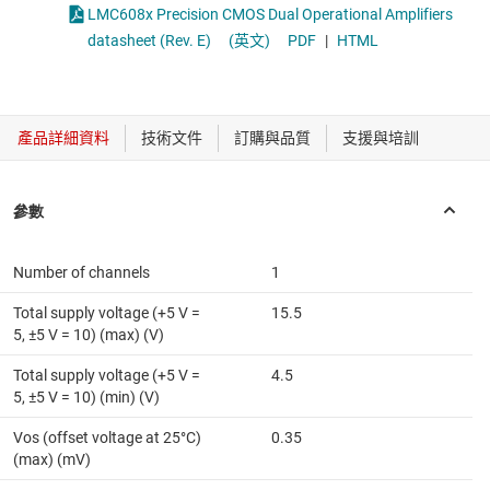
LMC608x Precision CMOS Dual Operational Amplifiers
datasheet (Rev. E)
(英文)
PDF
|
HTML
Number of channels
1
Total supply voltage (+5 V =
15.5
5, ±5 V = 10) (max) (V)
Total supply voltage (+5 V =
4.5
5, ±5 V = 10) (min) (V)
Vos (offset voltage at 25°C)
0.35
(max) (mV)