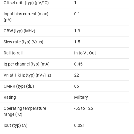
Offset drift (typ) (µV/°C)
1
Input bias current (max)
0.1
(pA)
GBW (typ) (MHz)
1.3
Slew rate (typ) (V/µs)
1.5
Rail-to-rail
In to V-, Out
Iq per channel (typ) (mA)
0.45
Vn at 1 kHz (typ) (nV√Hz)
22
CMRR (typ) (dB)
85
Rating
Military
Operating temperature
-55 to 125
range (°C)
Iout (typ) (A)
0.021