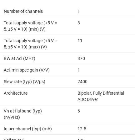
Number of channels
1
Total supply voltage (+5 V =
3
5, ±5 V = 10) (min) (V)
Total supply voltage (+5 V =
11
5, ±5 V = 10) (max) (V)
BW at Acl (MHz)
370
Acl, min spec gain (V/V)
1
Slew rate (typ) (V/µs)
2400
Architecture
Bipolar, Fully Differential
ADC Driver
Vn at flatband (typ)
6
(nV√Hz)
Iq per channel (typ) (mA)
12.5