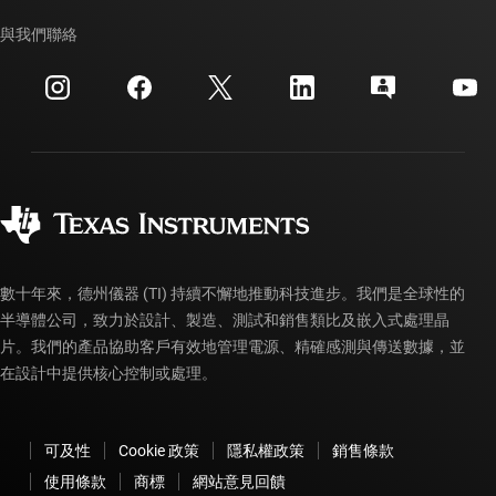
我們的故事 | 晶片幕後
TI API 套件
交互參考搜索
與我們聯絡
活動
myTI 公司帳戶
客戶支援中心
投資人關系
運送、付款與稅金
封裝
製造
訂購 FAQ
品質與可靠性
企業公民
授權經銷商
myTI 帳戶常見問題解答
數十年來，德州儀器 (TI) 持續不懈地推動科技進步。我們是全球性的
半導體公司，致力於設計、製造、測試和銷售類比及嵌入式處理晶
片。我們的產品協助客戶有效地管理電源、精確感測與傳送數據，並
在設計中提供核心控制或處理。
可及性
Cookie 政策
隱私權政策
銷售條款
使用條款
商標
網站意見回饋