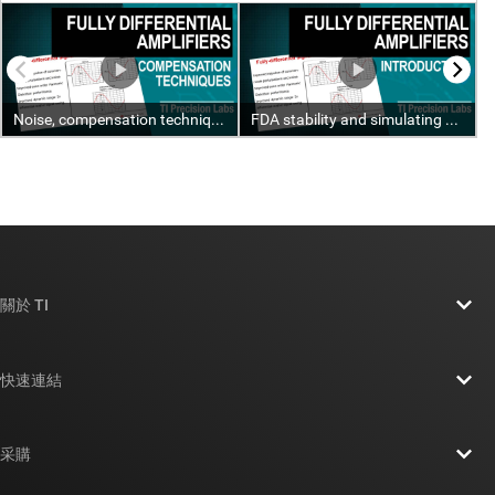
關於 TI
關於 TI 概覽
快速連結
人才招募
聯絡我們
新聞室
采購
TI E2E™ 設計支援論壇