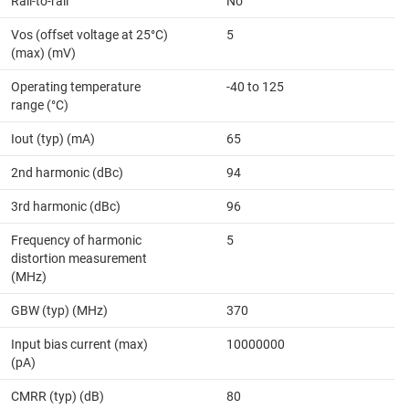
Rail-to-rail
No
Vos (offset voltage at 25°C)
5
(max) (mV)
Operating temperature
-40 to 125
range (°C)
Iout (typ) (mA)
65
2nd harmonic (dBc)
94
3rd harmonic (dBc)
96
Frequency of harmonic
5
distortion measurement
(MHz)
GBW (typ) (MHz)
370
Input bias current (max)
10000000
(pA)
CMRR (typ) (dB)
80