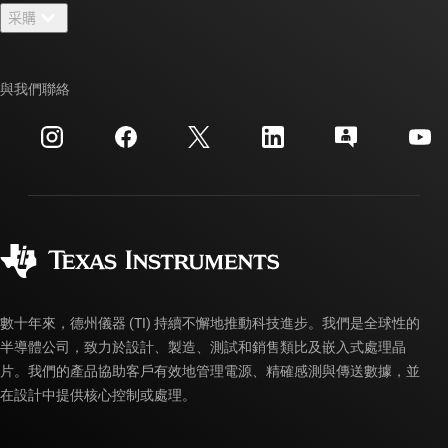
新聞室
采購
TI E2E™ 設計支援論壇
我們的故事 | 晶片幕後
TI API 套件
交互參考搜索
與我們聯絡
活動
myTI 公司帳戶
客戶支援中心
投資人關系
運送、付款與稅金
封裝
製造
訂購 FAQ
品質與可靠性
企業公民
授權經銷商
myTI 帳戶常見問題解答
數十年來，德州儀器 (TI) 持續不懈地推動科技進步。我們是全球性的
半導體公司，致力於設計、製造、測試和銷售類比及嵌入式處理晶
片。我們的產品協助客戶有效地管理電源、精確感測與傳送數據，並
在設計中提供核心控制或處理。