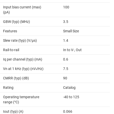
Input bias current (max)
100
(pA)
GBW (typ) (MHz)
3.5
Features
Small Size
Slew rate (typ) (V/µs)
1.4
Rail-to-rail
In to V-, Out
Iq per channel (typ) (mA)
0.6
Vn at 1 kHz (typ) (nV√Hz)
7.5
CMRR (typ) (dB)
90
Rating
Catalog
Operating temperature
-40 to 125
range (°C)
Iout (typ) (A)
0.066