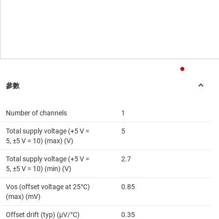
Number of channels
1
Total supply voltage (+5 V =
5
5, ±5 V = 10) (max) (V)
Total supply voltage (+5 V =
2.7
5, ±5 V = 10) (min) (V)
Vos (offset voltage at 25°C)
0.85
(max) (mV)
Offset drift (typ) (µV/°C)
0.35