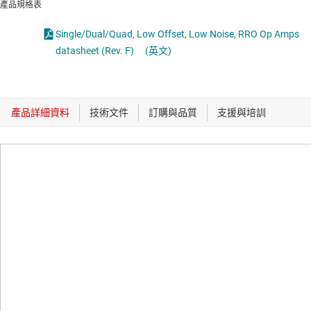
產品規格表
Single/Dual/Quad, Low Offset, Low Noise, RRO Op Amps
datasheet (Rev. F)
(英文)