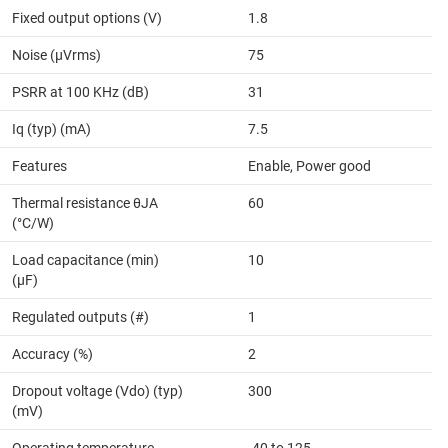
Fixed output options (V)
1.8
Noise (µVrms)
75
PSRR at 100 KHz (dB)
31
Iq (typ) (mA)
7.5
Features
Enable, Power good
Thermal resistance θJA
60
(°C/W)
Load capacitance (min)
10
(µF)
Regulated outputs (#)
1
Accuracy (%)
2
Dropout voltage (Vdo) (typ)
300
(mV)