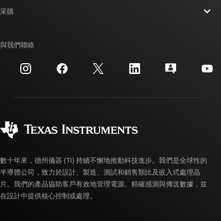
聯絡我們
新聞室
采購
TI E2E™ 設計支援論壇
我們的故事 | 晶片幕後
TI API 套件
交互參考搜索
與我們聯絡
活動
myTI 公司帳戶
客戶支援中心
投資人關系
運送、付款與稅金
封裝
製造
訂購 FAQ
品質與可靠性
企業公民
授權經銷商
myTI 帳戶常見問題解答
數十年來，德州儀器 (TI) 持續不懈地推動科技進步。我們是全球性的
半導體公司，致力於設計、製造、測試和銷售類比及嵌入式處理晶
片。我們的產品協助客戶有效地管理電源、精確感測與傳送數據，並
在設計中提供核心控制或處理。