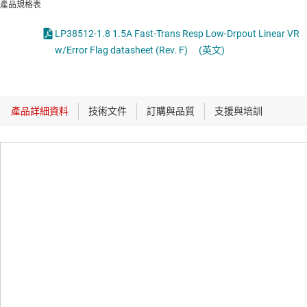
產品規格表
LP38512-1.8 1.5A Fast-Trans Resp Low-Drpout Linear VR
w/Error Flag datasheet (Rev. F)
(英文)