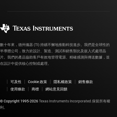
運送、付款與稅金
封裝
製造
訂購 FAQ
品質與可靠性
企業公民
授權經銷商
myTI 帳戶常見問題解答
數十年來，德州儀器 (TI) 持續不懈地推動科技進步。我們是全球性的
半導體公司，致力於設計、製造、測試和銷售類比及嵌入式處理晶
片。我們的產品協助客戶有效地管理電源、精確感測與傳送數據，並
在設計中提供核心控制或處理。
可及性
Cookie 政策
隱私權政策
銷售條款
使用條款
商標
網站意見回饋
© Copyright 1995-
2026
Texas Instruments Incorporated.保留所有權
利。