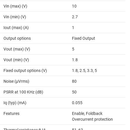
Vin (max) (V)
10
Vin (min) (V)
2.7
Iout (max) (A)
1
Output options
Fixed Output
Vout (max) (V)
5
Vout (min) (V)
1.8
Fixed output options (V)
1.8, 2.5, 3.3, 5
Noise (µVrms)
80
PSRR at 100 KHz (dB)
50
Iq (typ) (mA)
0.055
Features
Enable, Foldback
Overcurrent protection
Thermal resistance θJA
51, 62