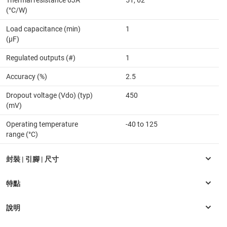
(°C/W)
Load capacitance (min)
1
(µF)
Regulated outputs (#)
1
Accuracy (%)
2.5
Dropout voltage (Vdo) (typ)
450
(mV)
Operating temperature
-40 to 125
range (°C)