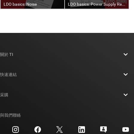
關於 TI
關於 TI 概覽
快速連結
人才招募
聯絡我們
新聞室
采購
TI E2E™ 設計支援論壇
我們的故事 | 晶片幕後
TI API 套件
交互參考搜索
與我們聯絡
活動
myTI 公司帳戶
客戶支援中心
投資人關系