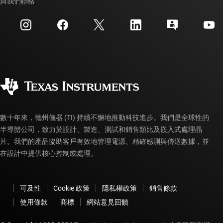
與我們聯絡
活動
myTI 公司帳戶
客戶支援中心
投資人關系
運送、付款與稅金
封裝
製造
訂購 FAQ
品質與可靠性
企業公民
授權經銷商
myTI 帳戶常見問題解答
數十年來，德州儀器 (TI) 持續不懈地推動科技進步。我們是全球性的
半導體公司，致力於設計、製造、測試和銷售類比及嵌入式處理晶
片。我們的產品協助客戶有效地管理電源、精確感測與傳送數據，並
在設計中提供核心控制或處理。
可及性
Cookie 政策
隱私權政策
銷售條款
使用條款
商標
網站意見回饋