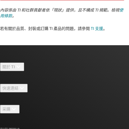
內容係由 TI 和社群貢獻者依「現狀」提供，且不構成 TI 規範。檢視
使
用條款
。
若有關於品質、封裝或訂購 TI 產品的問題，請參閱
TI 支援
。​​​​​​​​​​​​​​
關於 TI
關於 TI 概覽
快速連結
人才招募
聯絡我們
新聞室
采購
TI E2E™ 設計支援論壇
我們的故事 | 晶片幕後
TI API 套件
交互參考搜索