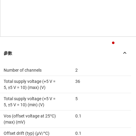
Number of channels
2
Total supply voltage (+5 V =
36
5, ±5 V = 10) (max) (V)
Total supply voltage (+5 V =
5
5, ±5 V = 10) (min) (V)
Vos (offset voltage at 25°C)
0.1
(max) (mV)
Offset drift (typ) (µV/°C)
0.1