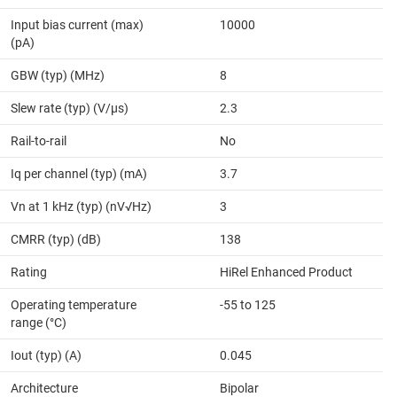
Input bias current (max)
10000
(pA)
GBW (typ) (MHz)
8
Slew rate (typ) (V/µs)
2.3
Rail-to-rail
No
Iq per channel (typ) (mA)
3.7
Vn at 1 kHz (typ) (nV√Hz)
3
CMRR (typ) (dB)
138
Rating
HiRel Enhanced Product
Operating temperature
-55 to 125
range (°C)
Iout (typ) (A)
0.045
Architecture
Bipolar