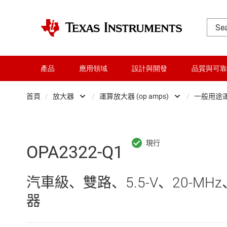
產品
應用領域
設計與開發
品質與可靠
首頁
/
放大器
/
運算放大器 (op amps)
/
一般用途
DLP 產品
Other amplifiers
交換器與多工器
儀器放大器
OPA2322-Q1
介面
全差分放大器
汽車級、雙路、5.5-V、20-MHz、
射頻 (RF) 與微波
可編程與可變增益放大器 (P
器
微控制器 (MCU) 與處理器
差分放大器