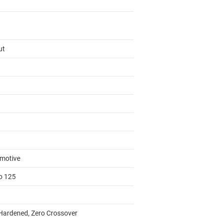
ut
motive
to 125
Hardened, Zero Crossover