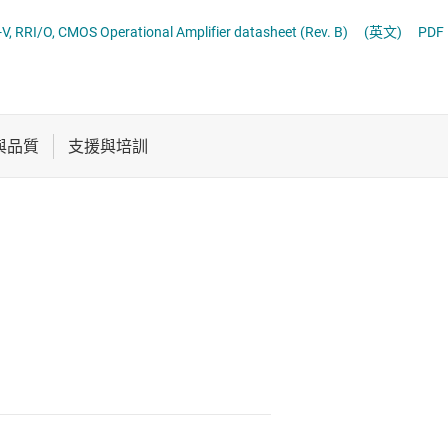
電池管理 IC
OPAx322-Q1 20-MHz, Low-Noise, 1.8-V, RRI/O, CMOS Operational Amplifier datasheet (Rev. B)
(英文)
PDF
電源管理
音訊、觸覺和壓電
馬達驅動器