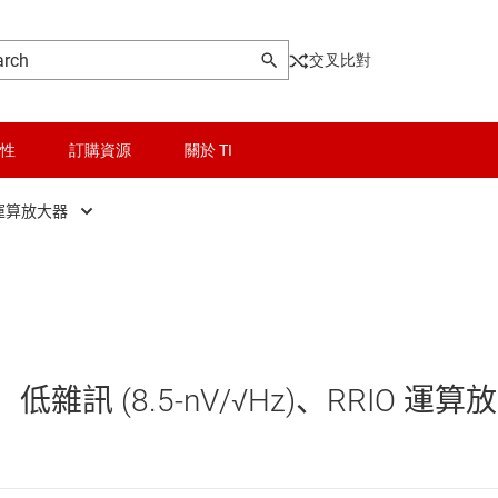
交叉比對
性
訂購資源
關於 TI
運算放大器
晶粒與晶圓服務
一般用途運算放大器
無線連線
功率運算放大器
被動和離散
精密運算放大器 (Vos < 1mV)
低雜訊 (8.5-nV/√Hz)、RRIO 運算
GA 與 VGA)
邏輯和電壓轉換
音訊運算放大器
隔離
高速運算放大器 (GBW ≥ 50 MHz)