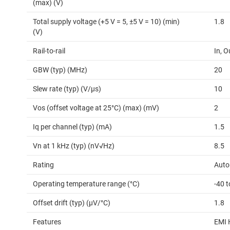
(max) (V)
Total supply voltage (+5 V = 5, ±5 V = 10) (min)
1.8
(V)
Rail-to-rail
In, O
GBW (typ) (MHz)
20
Slew rate (typ) (V/µs)
10
Vos (offset voltage at 25°C) (max) (mV)
2
Iq per channel (typ) (mA)
1.5
Vn at 1 kHz (typ) (nV√Hz)
8.5
Rating
Auto
Operating temperature range (°C)
-40 
Offset drift (typ) (µV/°C)
1.8
Features
EMI 