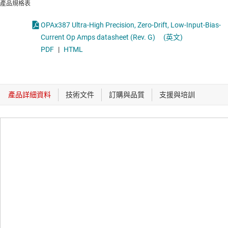
產品規格表
OPAx387 Ultra-High Precision, Zero-Drift, Low-Input-Bias-
Current Op Amps datasheet (Rev. G)
(英文)
PDF
|
HTML