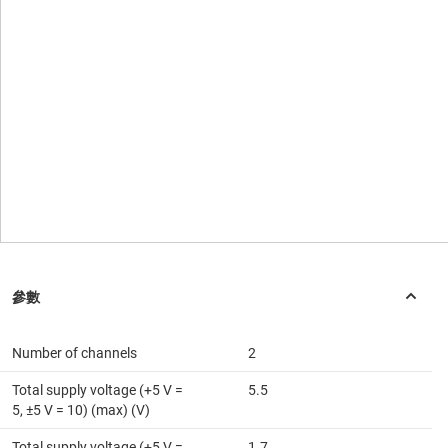
Number of channels
2
Total supply voltage (+5 V =
5.5
5, ±5 V = 10) (max) (V)
Total supply voltage (+5 V =
1.7