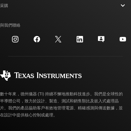
新聞室
采購
TI E2E™ 設計支援論壇
我們的故事 | 晶片幕後
TI API 套件
交互參考搜索
與我們聯絡
活動
myTI 公司帳戶
客戶支援中心
投資人關系
運送、付款與稅金
封裝
製造
訂購 FAQ
品質與可靠性
企業公民
授權經銷商
myTI 帳戶常見問題解答
數十年來，德州儀器 (TI) 持續不懈地推動科技進步。我們是全球性的
半導體公司，致力於設計、製造、測試和銷售類比及嵌入式處理晶
片。我們的產品協助客戶有效地管理電源、精確感測與傳送數據，並
在設計中提供核心控制或處理。