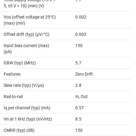
5, ±5 V = 10) (min) (V)
Vos (offset voltage at 25°C)
0.002
(max) (mV)
Offset drift (typ) (µV/°C)
0.003
Input bias current (max)
150
(pA)
GBW (typ) (MHz)
5.7
Features
Zero Drift
Slew rate (typ) (V/µs)
2.8
Rail-to-rail
In, Out
Iq per channel (typ) (mA)
0.57
Vn at 1 kHz (typ) (nV√Hz)
8.5
CMRR (typ) (dB)
150